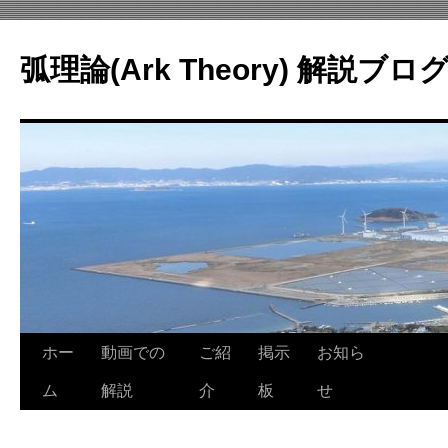
コ
ン
弧理論(Ark Theory) 解説ブロ
テ
ン
ツ
へ
ス
キ
ッ
プ
ホー
動画での
ご紹
掲示
お知ら
ム
解説
介
板
せ