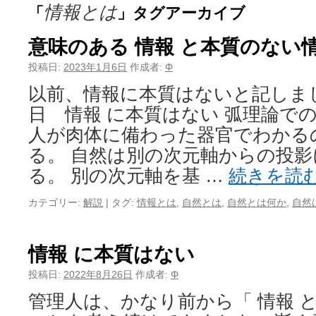
情報とは
「
」タグアーカイブ
意味のある 情報 と本質のない
投稿日:
2023年1月6日
作成者:
Φ
以前、情報に本質はないと記しました。
日 情報 に本質はない 弧理論で
人が肉体に備わった器官でわかる
る。 自然は別の次元軸からの投
る。 別の次元軸を基 …
続きを読
カテゴリー:
解説
|
タグ:
情報とは
,
自然とは
,
自然とは何か
,
自然
情報 に本質はない
投稿日:
2022年8月26日
作成者:
Φ
管理人は、かなり前から「 情報 