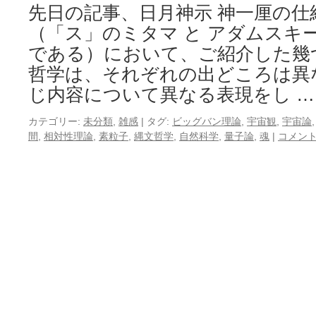
先日の記事、日月神示 神一厘の仕
（「ス」のミタマ と アダムスキ
である）において、ご紹介した幾
哲学は、それぞれの出どころは異
じ内容について異なる表現をし 
カテゴリー:
未分類
,
雑感
|
タグ:
ビッグバン理論
,
宇宙観
,
宇宙論
間
,
相対性理論
,
素粒子
,
縄文哲学
,
自然科学
,
量子論
,
魂
|
コメン