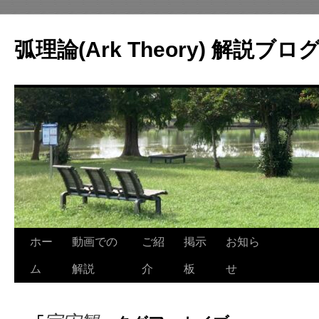
コ
ン
弧理論(Ark Theory) 解説ブロ
テ
ン
ツ
へ
ス
キ
ッ
プ
ホー
動画での
ご紹
掲示
お知ら
ム
解説
介
板
せ