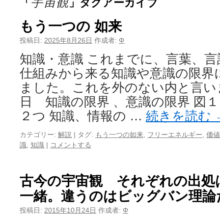
宇宙観
「
」タグアーカイブ
もう一つの 如来
投稿日:
2025年8月26日
作成者:
Φ
知識・意識 これまでに、言葉、
仕組みから来る知識や意識の限界
ました。これを外のない内と言います
日 知識の限界 、意識の限界 図
２つ 知識、情報の …
続きを読む
カテゴリー:
解説
|
タグ:
もう一つの如来
,
フリーエネルギー
,
価値
識
,
知識
|
コメントする
古今の宇宙観 それぞれの出処
一緒。違うのはビッグバン理論
投稿日:
2015年10月24日
作成者:
Φ