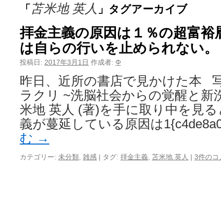
苫米地 英人
「
」タグアーカイブ
拝金主義の原因は１％の超富裕
は自らの行いを止められない。
投稿日:
2017年3月1日
作成者:
Φ
昨日、近所の書店で見かけた本 写
ラクリ ~洗脳社会からの覚醒と新
米地 英人 (著)を手に取り中を見
義が蔓延している原因は1{c4de8a00
む
→
カテゴリー:
未分類
,
雑感
|
タグ:
拝金主義
,
苫米地 英人
|
3件のコ