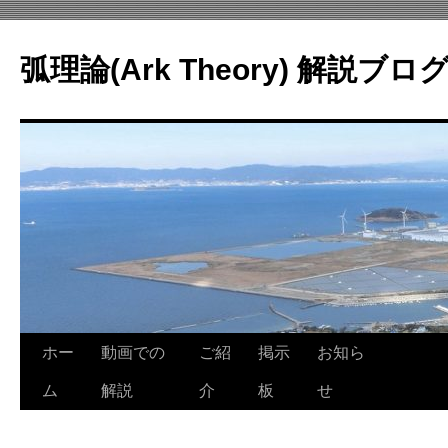
コ
ン
弧理論(Ark Theory) 解説ブロ
テ
ン
ツ
へ
ス
キ
ッ
プ
ホー
動画での
ご紹
掲示
お知ら
ム
解説
介
板
せ