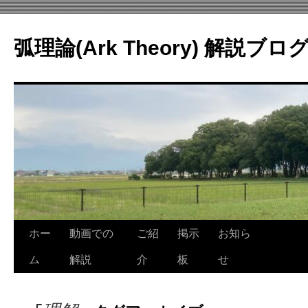
コ
ン
弧理論(Ark Theory) 解説ブロ
テ
ン
ツ
へ
ス
キ
ッ
プ
ホー
動画での
ご紹
掲示
お知ら
ム
解説
介
板
せ