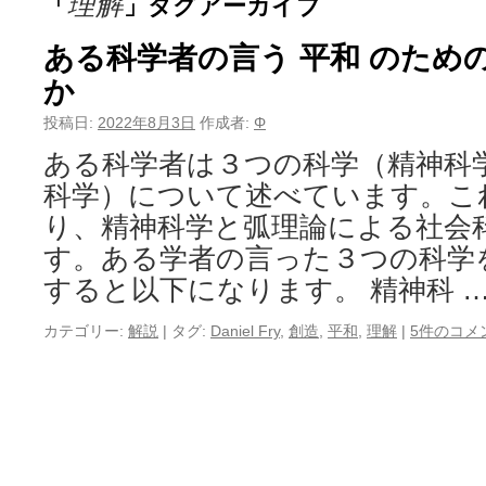
理解
「
」タグアーカイブ
ある科学者の言う 平和 のため
か
投稿日:
2022年8月3日
作成者:
Φ
ある科学者は３つの科学（精神科
科学）について述べています。こ
り、精神科学と弧理論による社会
す。ある学者の言った３つの科学
すると以下になります。 精神科 
カテゴリー:
解説
|
タグ:
Daniel Fry
,
創造
,
平和
,
理解
|
5件のコメ