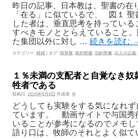
昨日の記事、日本教は、聖書の在
「在る」に似ているで、 図１ 聖
した者は、垂直思考を持っている
すべきモノととらえていること。
た集団以外に対し …
続きを読む
カテゴリー:
雑感
|
タグ:
両替屋
,
新約聖書
,
旧約聖書
,
白人の正義
１％未満の支配者と自覚なき奴
牲者である
投稿日:
2015年9月5日
作成者:
Φ
どうしても実験をする気になれず
ています。 動画サイトで与国秀
いることが参考になるのでメモし
語り口は、牧師のそれとよく似て