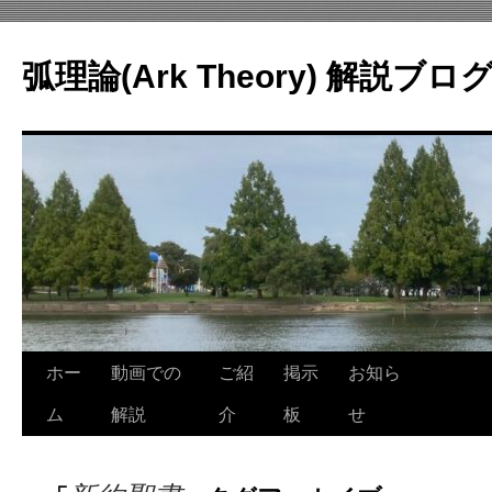
コ
ン
弧理論(Ark Theory) 解説ブロ
テ
ン
ツ
へ
ス
キ
ッ
プ
ホー
動画での
ご紹
掲示
お知ら
ム
解説
介
板
せ