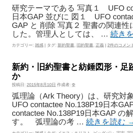
研究テーマである 写真１ UFO contac
日本GAP 並びに 図１ UFO contact
GAP と 削除 写真２ 聖書の関
した。管理人としては、 …
続き
カテゴリー:
雑感
|
タグ:
新約聖書
,
旧約聖書
,
正義
|
2件のコメン
新約・旧約聖書と紡錘図形・足
か
投稿日:
2015年8月10日
作成者:
Φ
弧理論（Ark Theory）は、研
UFO contactee No.138P19日
contactee No.138P19日本GA
す。 弧理論の考 …
続きを読む