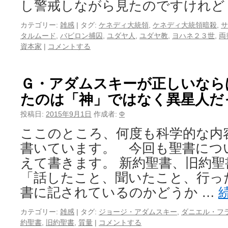
し警戒しながら見たのですけれど
カテゴリー:
雑感
|
タグ:
ケネディ大統領
,
ケネディ大統領暗殺
,
サ
タルムード
,
バビロン捕囚
,
ユダヤ人
,
ユダヤ教
,
ヨハネ２３世
,
両
資本家
|
コメントする
Ｇ・アダムスキーが正しいなら
たのは「神」ではなく異星人だ
投稿日:
2015年9月1日
作成者:
Φ
ここのところ、何度も科学的な内
書いています。 今回も聖書につ
えて書きます。 新約聖書、旧約
「話したこと、聞いたこと、行っ
書に記されているのかどうか …
カテゴリー:
雑感
|
タグ:
ジョージ・アダムスキー
,
ダニエル・フ
約聖書
,
旧約聖書
,
質量
|
コメントする