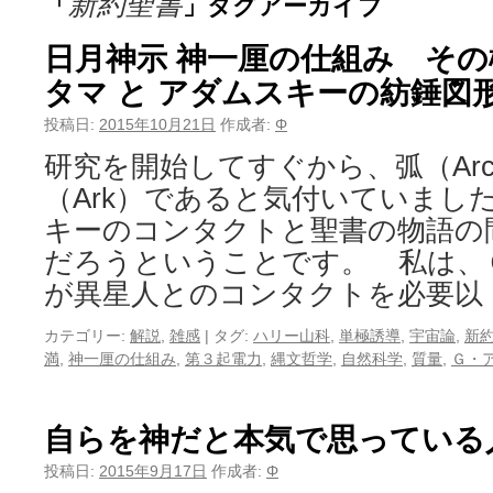
新約聖書
「
」タグアーカイブ
日月神示 神一厘の仕組み そ
タマ と アダムスキーの紡錘図
投稿日:
2015年10月21日
作成者:
Φ
研究を開始してすぐから、弧（Ar
（Ark）であると気付いていまし
キーのコンタクトと聖書の物語の
だろうということです。 私は、
が異星人とのコンタクトを必要以
カテゴリー:
解説
,
雑感
|
タグ:
ハリー山科
,
単極誘導
,
宇宙論
,
新
満
,
神一厘の仕組み
,
第３起電力
,
縄文哲学
,
自然科学
,
質量
,
Ｇ・
自らを神だと本気で思っている
投稿日:
2015年9月17日
作成者:
Φ