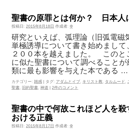
聖書の原罪とは何か？ 日本人
投稿日:
2015年8月18日
作成者:
Φ
研究といえば、弧理論（旧弧電磁
単極誘導について書き始めまして
２００本を越えました。 このと
に似た聖書について調べることが
類に最も影響を与えた本である 
カテゴリー:
雑感
|
タグ:
アダムとイブ
,
キリスト教
,
タルムード
,
聖書
,
旧約聖書
,
神道
|
2件のコメント
聖書の中で何故これほど人を殺
おける正義
投稿日:
2015年8月17日
作成者:
Φ