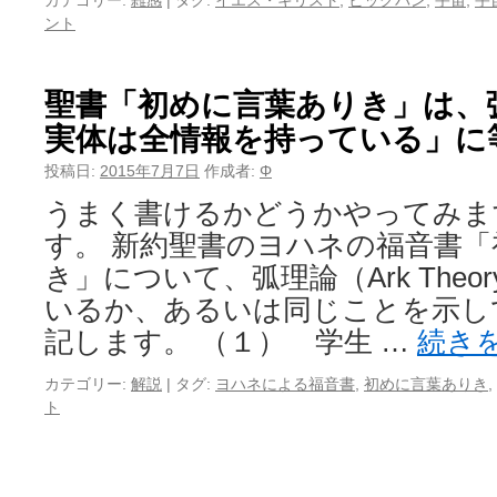
カテゴリー:
雑感
|
タグ:
イエス・キリスト
,
ビッグバン
,
宇宙
,
宇
ント
聖書「初めに言葉ありき」は、
実体は全情報を持っている」に
投稿日:
2015年7月7日
作成者:
Φ
うまく書けるかどうかやってみま
す。 新約聖書のヨハネの福音書
き」について、弧理論（Ark The
いるか、あるいは同じことを示し
記します。 （１） 学生 …
続き
カテゴリー:
解説
|
タグ:
ヨハネによる福音書
,
初めに言葉ありき
,
ト