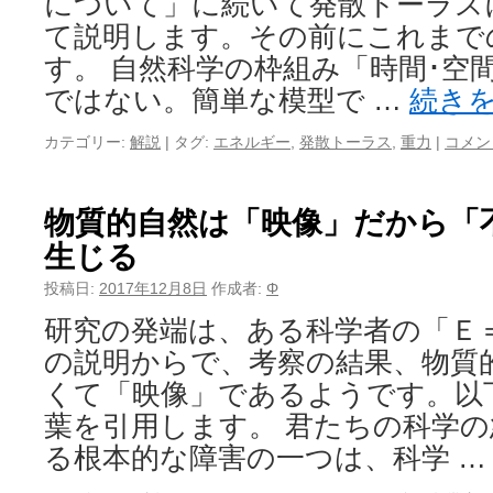
について」に続いて発散トーラスに
て説明します。その前にこれまで
す。 自然科学の枠組み「時間･空
ではない。簡単な模型で …
続き
カテゴリー:
解説
|
タグ:
エネルギー
,
発散トーラス
,
重力
|
コメン
物質的自然は「映像」だから「
生じる
投稿日:
2017年12月8日
作成者:
Φ
研究の発端は、ある科学者の「Ｅ
の説明からで、考察の結果、物質
くて「映像」であるようです。以
葉を引用します。 君たちの科学
る根本的な障害の一つは、科学 