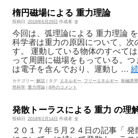
楕円磁場による 重力理論
投稿日:
2018年6月29日
作成者:
Φ
今回は、弧理論による 重力理論 
科学者は重力の原因について、次
す。 運動している物体のすべて
って周囲に磁場をもっている。つ
は電子を含んでおり、運動し …
カテゴリー:
解説
|
タグ:
エネルギー
,
フリーエネルギー
,
単極誘導
然科学
,
重力理論
|
8件のコメント
発散トーラスによる 重力 の理
投稿日:
2018年2月14日
作成者:
Φ
２０１７年５月２４日の記事「 発