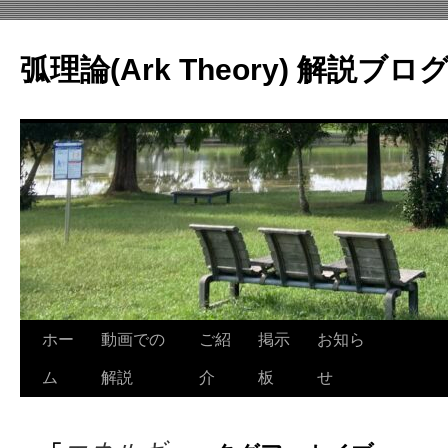
コ
ン
弧理論(Ark Theory) 解説ブロ
テ
ン
ツ
へ
ス
キ
ッ
プ
ホー
動画での
ご紹
掲示
お知ら
ム
解説
介
板
せ