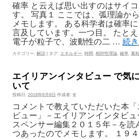
確率 と云えば思い出すのはサイ
す。 写真１ ここでは、弧理論から
メモします。 ある科学者は確率
言及しています。一つ目。 たと
電子が粒子で、波動性の二 …
続
カテゴリー:
解説
|
タグ:
エネルギー
,
時間
,
相対性理論
,
確率
,
素
エイリアンインタビュー で気に
いて
投稿日:
2018年8月8日
作成者:
Φ
コメントで教えていただいた本「
ビュー」－エイリアンインタビュ
スペンサー編集２０１５年－を読
つあったのでメモします。 １９