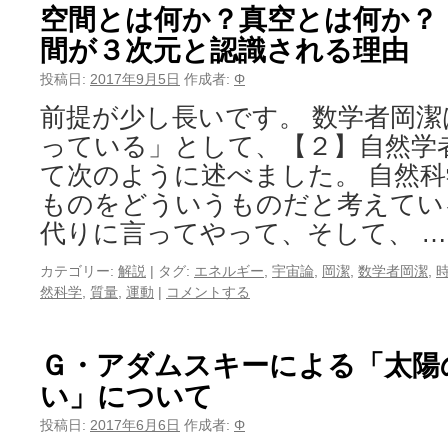
空間とは何か？真空とは何か？
間が３次元と認識される理由
投稿日:
2017年9月5日
作成者:
Φ
前提が少し長いです。 数学者岡
っている」として、【２】自然学
て次のように述べました。 自然
ものをどういうものだと考えてい
代りに言ってやって、そして、 
カテゴリー:
解説
|
タグ:
エネルギー
,
宇宙論
,
岡潔
,
数学者岡潔
,
然科学
,
質量
,
運動
|
コメントする
Ｇ・アダムスキーによる「太陽
い」について
投稿日:
2017年6月6日
作成者:
Φ