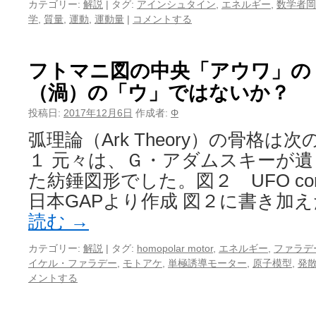
カテゴリー:
解説
|
タグ:
アインシュタイン
,
エネルギー
,
数学者岡
学
,
質量
,
運動
,
運動量
|
コメントする
フトマニ図の中央「アウワ」の
（渦）の「ウ」ではないか？
投稿日:
2017年12月6日
作成者:
Φ
弧理論（Ark Theory）の骨格は
１ 元々は、Ｇ・アダムスキーが
た紡錘図形でした。図２ UFO contac
日本GAPより作成 図２に書き加え
読む
→
カテゴリー:
解説
|
タグ:
homopolar motor
,
エネルギー
,
ファラデ
イケル・ファラデー
,
モトアケ
,
単極誘導モーター
,
原子模型
,
発
メントする