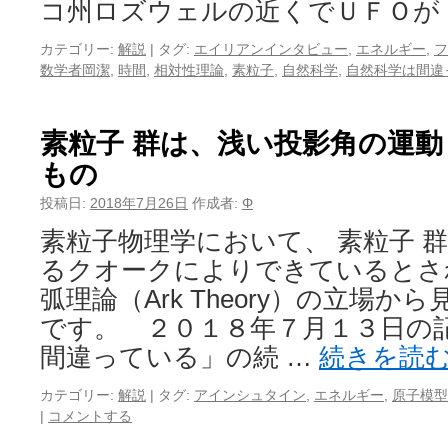
コ州ロズウェルの近くでＵＦＯが
カテゴリー:
解説
|
タグ:
エイリアンインタビュー
,
エネルギー
,
フ
数学者岡潔
,
時間
,
相対性理論
,
素粒子
,
自然科学
,
自然科学は間違
素粒子 群は、浅い投影角の運動
もの
投稿日:
2018年7月26日
作成者:
Φ
素粒子物理学において、 素粒子 
るクオークによりできているとさ
弧理論（Ark Theory）の立場
です。 ２０１８年７月１３日の
間違っている」の続 …
続きを読
カテゴリー:
解説
|
タグ:
アインシュタイン
,
エネルギー
,
原子模型
|
コメントする