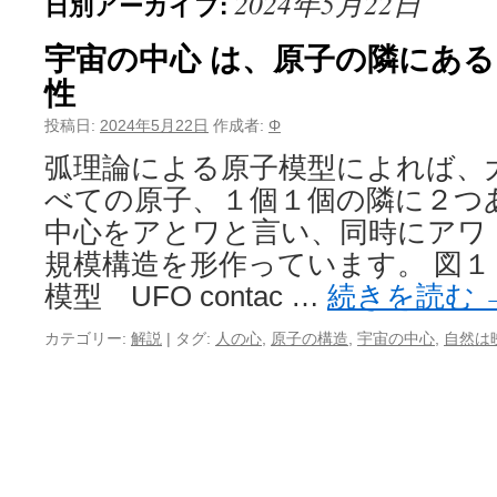
2024年5月22日
日別アーカイブ:
宇宙の中心 は、原子の隣にあ
性
投稿日:
2024年5月22日
作成者:
Φ
弧理論による原子模型によれば、
べての原子、１個１個の隣に２つ
中心をアとワと言い、同時にアワ
規模構造を形作っています。 図
模型 UFO contac …
続きを読む
カテゴリー:
解説
|
タグ:
人の心
,
原子の構造
,
宇宙の中心
,
自然は