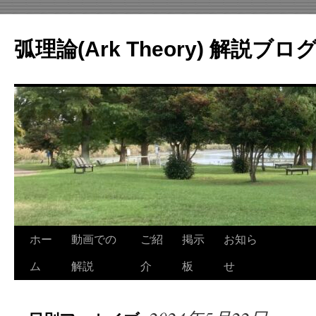
コ
ン
弧理論(Ark Theory) 解説ブロ
テ
ン
ツ
へ
ス
キ
ッ
プ
ホー
動画での
ご紹
掲示
お知ら
ム
解説
介
板
せ