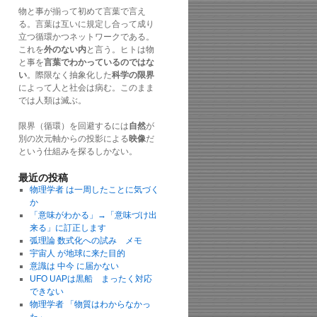
物と事が揃って初めて言葉で言え
る。言葉は互いに規定し合って成り
立つ循環かつネットワークである。
これを
外のない内
と言う。ヒトは物
と事を
言葉でわかっているのではな
い
。際限なく抽象化した
科学の限界
によって人と社会は病む。このまま
では人類は滅ぶ。
限界（循環）を回避するには
自然
が
別の次元軸からの投影による
映像
だ
という仕組みを探るしかない。
最近の投稿
物理学者 は一周したことに気づく
か
「意味がわかる」→「意味づけ出
来る」に訂正します
弧理論 数式化への試み メモ
宇宙人 が地球に来た目的
意識は 中今 に届かない
UFO UAPは黒船 まったく対応
できない
物理学者 「物質はわからなかっ