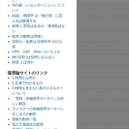
た」
AIの嘘 （ハルシネーション）につ
いて
結論： 物理学 は「物の理」に戻
らねば破滅する
如来 に意味はあるが、価値観はな
い
如来 の解釈は間違い
須弥山・如来は 自然科学 のひな
形
UFO UAP NHIについてメモ
神( GOD )は信仰にならない
神道 とは何か
弧理論サイトのリンク
1.時間とは何か
2.五感でわかるもの
3.時間を含まない真のエネルギー
について
「実験：単極誘導モーター」の詳
しい解説
ファラデーの単極誘導モーターに
生じる力の解析
実験の動画一覧
弧の力場仮説の提唱