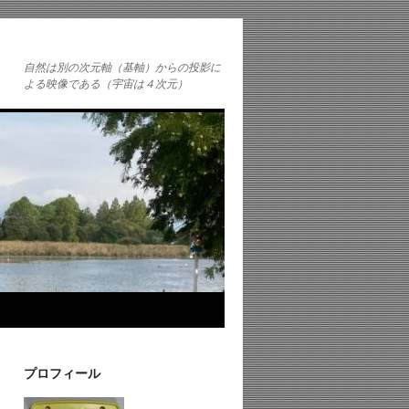
自然は別の次元軸（基軸）からの投影に
よる映像である（宇宙は４次元）
プロフィール