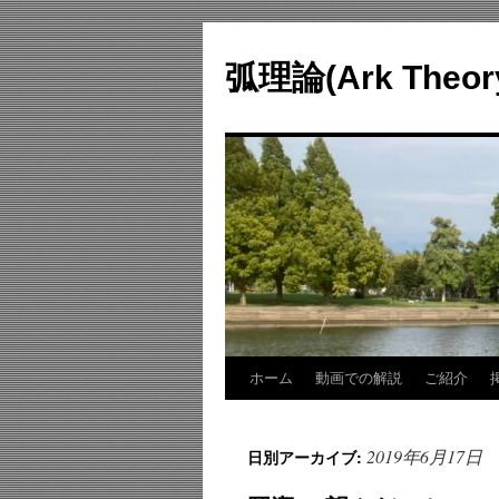
コ
ン
弧理論(Ark Theo
テ
ン
ツ
へ
ス
キ
ッ
プ
ホーム
動画での解説
ご紹介
2019年6月17日
日別アーカイブ: