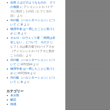
自然 とはどのようなものか ３つ
の側面
に
アンコンシャスバイア
スに気付こうの日（ヒフミヨの
日）
より
AIの嘘 （ハルシネーション）につ
いて
に
Φ
より
物理学者 は一周したことに気づく
か
に
Φ
より
カルロ・ロヴェッリ著「 時間は存
在しない 」について その２
に
ヒフミヨは重力場でのバイアスか
（アンコンシャスバイアスに気付
こうの日）
より
AIの嘘 （ハルシネーション）につ
いて
に
HITOSHI
より
物理学者 は一周したことに気づく
か
に
HITOSHI
より
AIの嘘 （ハルシネーション）につ
いて
に
Φ
より
カテゴリー
未分類
解説
雑感