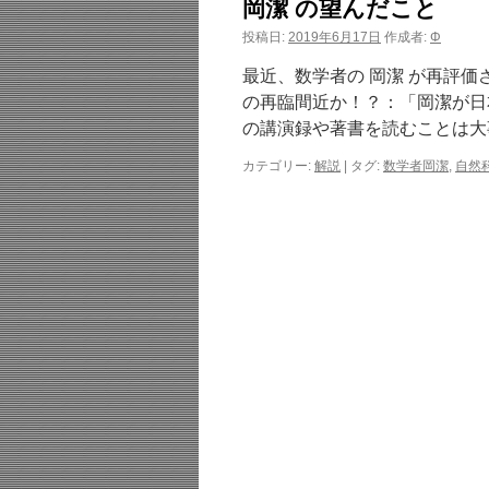
岡潔 の望んだこと
投稿日:
2019年6月17日
作成者:
Φ
最近、数学者の 岡潔 が再評
の再臨間近か！？：「岡潔が日
の講演録や著書を読むことは大
カテゴリー:
解説
|
タグ:
数学者岡潔
,
自然