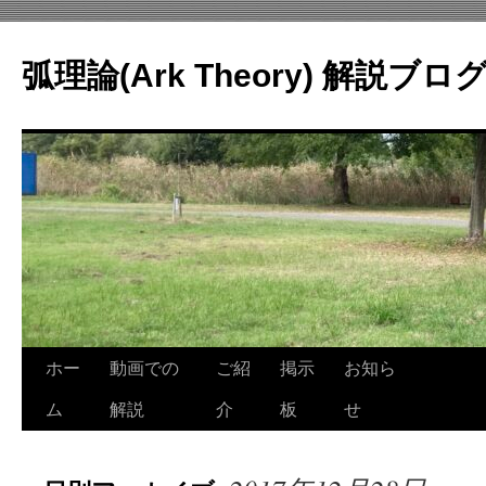
コ
ン
弧理論(Ark Theory) 解説ブロ
テ
ン
ツ
へ
ス
キ
ッ
プ
ホー
動画での
ご紹
掲示
お知ら
ム
解説
介
板
せ