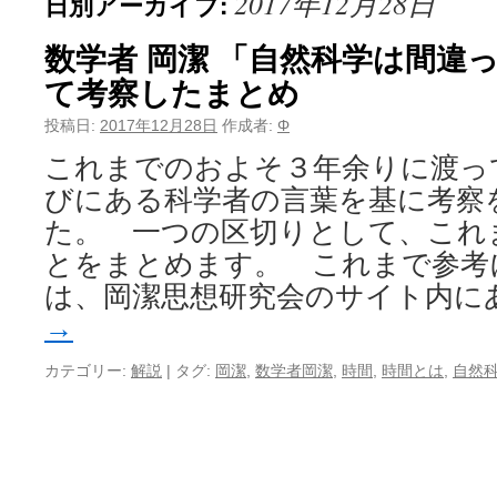
2017年12月28日
日別アーカイブ:
数学者 岡潔 「自然科学は間違
て考察したまとめ
投稿日:
2017年12月28日
作成者:
Φ
これまでのおよそ３年余りに渡って
びにある科学者の言葉を基に考察
た。 一つの区切りとして、これ
とをまとめます。 これまで参考
は、岡潔思想研究会のサイト内に
→
カテゴリー:
解説
|
タグ:
岡潔
,
数学者岡潔
,
時間
,
時間とは
,
自然