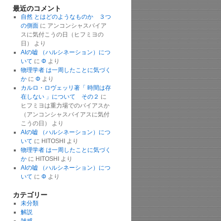
最近のコメント
自然 とはどのようなものか ３つ
の側面
に
アンコンシャスバイア
スに気付こうの日（ヒフミヨの
日）
より
AIの嘘 （ハルシネーション）につ
いて
に
Φ
より
物理学者 は一周したことに気づく
か
に
Φ
より
カルロ・ロヴェッリ著「 時間は存
在しない 」について その２
に
ヒフミヨは重力場でのバイアスか
（アンコンシャスバイアスに気付
こうの日）
より
AIの嘘 （ハルシネーション）につ
いて
に
HITOSHI
より
物理学者 は一周したことに気づく
か
に
HITOSHI
より
AIの嘘 （ハルシネーション）につ
いて
に
Φ
より
カテゴリー
未分類
解説