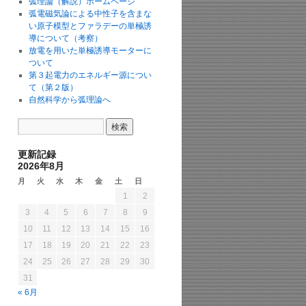
弧理論（解説）ホームページ
弧電磁気論による中性子を含まな
い原子模型とファラデーの単極誘
導について（考察）
放電を用いた単極誘導モーターに
ついて
第３起電力のエネルギー源につい
て（第２版）
自然科学から弧理論へ
更新記録
2026年8月
月
火
水
木
金
土
日
1
2
3
4
5
6
7
8
9
10
11
12
13
14
15
16
17
18
19
20
21
22
23
24
25
26
27
28
29
30
31
« 6月