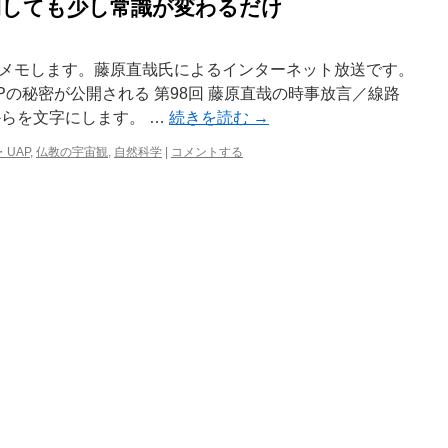
を公開しても少し常識が変わるだけ
メモします。藤原直哉氏によるインターネット放送です。
APの秘密が公開される 第98回 藤原直哉の時事放言／線路
からを文字にします。 …
続きを読む
→
・UAP
,
仏教の宇宙観
,
自然科学
|
コメントする