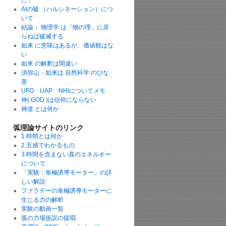
た」
AIの嘘 （ハルシネーション）につ
いて
結論： 物理学 は「物の理」に戻
らねば破滅する
如来 に意味はあるが、価値観はな
い
如来 の解釈は間違い
須弥山・如来は 自然科学 のひな
形
UFO UAP NHIについてメモ
神( GOD )は信仰にならない
神道 とは何か
弧理論サイトのリンク
1.時間とは何か
2.五感でわかるもの
3.時間を含まない真のエネルギー
について
「実験：単極誘導モーター」の詳
しい解説
ファラデーの単極誘導モーターに
生じる力の解析
実験の動画一覧
弧の力場仮説の提唱