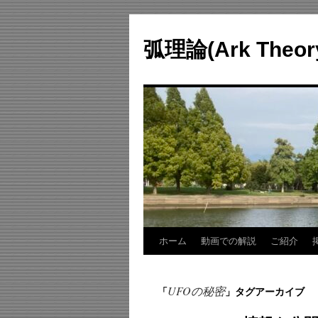
コ
ン
弧理論(Ark Theo
テ
ン
ツ
へ
ス
キ
ッ
プ
ホーム
動画での解説
ご紹介
UFOの秘密
「
」タグアーカイブ