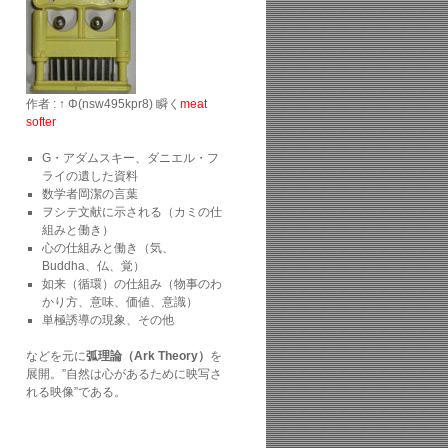
作者 : ↑ Φ(nsw495kpr8) 瞬く
meat
softer
G・アダムスキー、ダニエル・フ
ライの遺した資料
数学者岡潔の言葉
ヲシテ文献に示される（カミの仕
組みと働き）
心の仕組みと働き（気、
Buddha、仏、覚）
如来（循環）の仕組み（物事のわ
かり方、意味、価値、意識）
単極誘導の現象、その他
などを元に
弧理論（Ark Theory）
を
展開。”自然は心があるために映写さ
れる映像”である。