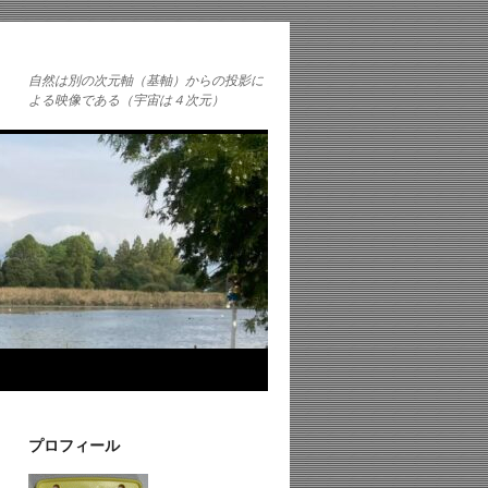
自然は別の次元軸（基軸）からの投影に
よる映像である（宇宙は４次元）
プロフィール