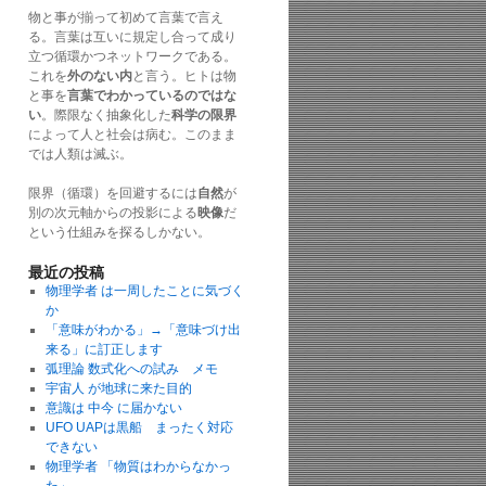
物と事が揃って初めて言葉で言え
る。言葉は互いに規定し合って成り
立つ循環かつネットワークである。
これを
外のない内
と言う。ヒトは物
と事を
言葉でわかっているのではな
い
。際限なく抽象化した
科学の限界
によって人と社会は病む。このまま
では人類は滅ぶ。
限界（循環）を回避するには
自然
が
別の次元軸からの投影による
映像
だ
という仕組みを探るしかない。
最近の投稿
物理学者 は一周したことに気づく
か
「意味がわかる」→「意味づけ出
来る」に訂正します
弧理論 数式化への試み メモ
宇宙人 が地球に来た目的
意識は 中今 に届かない
UFO UAPは黒船 まったく対応
できない
物理学者 「物質はわからなかっ