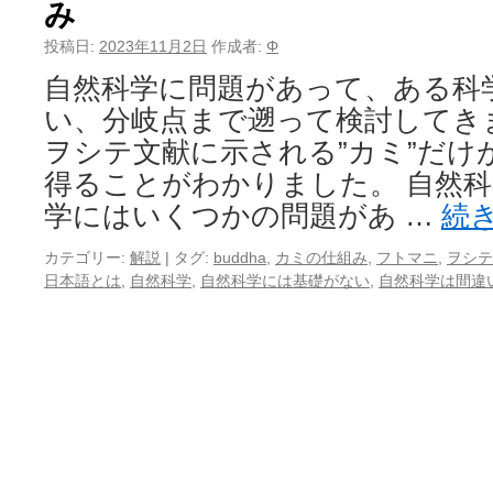
み
投稿日:
2023年11月2日
作成者:
Φ
自然科学に問題があって、ある科
い、分岐点まで遡って検討してき
ヲシテ文献に示される”カミ”だけ
得ることがわかりました。 自然科
学にはいくつかの問題があ …
続
カテゴリー:
解説
|
タグ:
buddha
,
カミの仕組み
,
フトマニ
,
ヲシテ
日本語とは
,
自然科学
,
自然科学には基礎がない
,
自然科学は間違