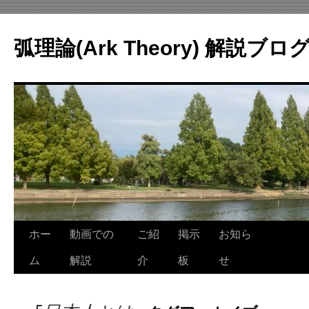
コ
ン
弧理論(Ark Theory) 解説ブロ
テ
ン
ツ
へ
ス
キ
ッ
プ
ホー
動画での
ご紹
掲示
お知ら
ム
解説
介
板
せ