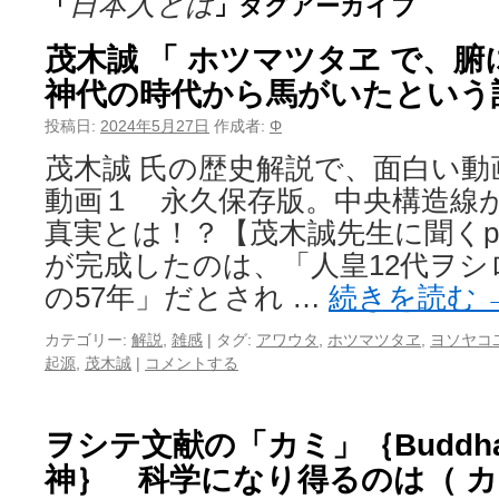
日本人とは
「
」タグアーカイブ
茂木誠 「 ホツマツタヱ で、
神代の時代から馬がいたという
投稿日:
2024年5月27日
作成者:
Φ
茂木誠 氏の歴史解説で、面白い
動画１ 永久保存版。中央構造線
真実とは！？【茂木誠先生に聞くpa
が完成したのは、「人皇12代ヲシ
の57年」だとされ …
続きを読む
カテゴリー:
解説
,
雑感
|
タグ:
アワウタ
,
ホツマツタヱ
,
ヨソヤコ
起源
,
茂木誠
|
コメントする
ヲシテ文献の「カミ」｛Budd
神｝ 科学になり得るのは（ カ