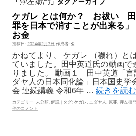
弾左衛門
「
」タグアーカイブ
ケガレ とは何か？ お祓い 
罪を日本で消すことが出来る」
お金
投稿日:
2024年2月7日
作成者:
Φ
かねてより、 ケガレ （穢れ）と
ていました。田中英道氏の動画で
りました。 動画１ 田中英道「
ダヤ人の日本同化論」日本国史学会
会 連続講義 令和6年 …
続きを読
カテゴリー:
未分類
,
解説
|
タグ:
ケガレ
,
ユダヤ人
,
原罪
,
弾左衛
件のコメント