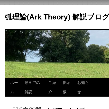
コ
ン
弧理論(Ark Theory) 解説ブロ
テ
ン
ツ
へ
ス
キ
ッ
プ
ホー
動画での
ご紹
掲示
お知ら
ム
解説
介
板
せ