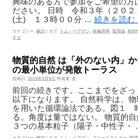
興味のある方で参加をご希望の方
ださい。 日時 令和３年（２０２
(土) １３時００分 …
続きを読む
カテゴリー:
解説
|
タグ:
トム・ベアデン
,
単極誘導
,
弧理論
,
相対
する
物質的自然 は「外のない内」
の最小単位が発散トーラス
投稿日:
2019年3月9日
作成者:
Φ
前回の続きです。ここまでをざっ
以下になります。 自然科学は、
を用いた循環論法である。図１ 
る。角度は量ではない。 物質的自
３つの基本粒子（陽子・中性子・ 
カテゴリー:
解説
|
タグ:
トム・ベアデン
,
フリーエネルギー
,
岡潔