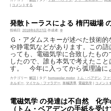
|
コメントする
発散トーラスによる 楕円磁場 
投稿日:
2018年6月27日
作成者:
Φ
Ｇ・アダムスキーが述べた技術的
や静電気などがあります。この語
っても、電磁気学に合致したもの
したので、誰も本気で考えたこと
す。 今年に入ってから弧理論に
カテゴリー:
解説
|
タグ:
homopolar motor
,
トム・ベアデン
,
ファ
ネルギー
,
マイケル・ファラデー
,
単極誘導
,
電磁気学
|
コメント
電磁気学 の発達は不自然 化
（トム・ベアデンの手紙を受け