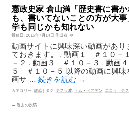
憲政史家 倉山満「歴史書に書
も、書いてないことの方が大事
学も同じかも知れない
投稿日:
2015年7月14日
作成者:
Φ
動画サイトに興味深い動画があり
ておきます。 . 動画１ ＃１０－１
－２ . 動画３ ＃１０－３ . 動画
５ ＃１０－５ 以降の動画に興
画サ …
続きを読む
→
カテゴリー:
雑感
|
タグ:
テスラ波
,
トム・ベアデン
,
ニコラ・テス
←
過去の投稿