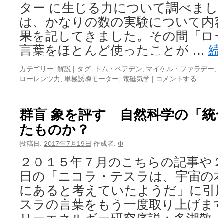
ター に生じる力について調べま
は、かなりの数の実験について内
果を記してきました。その間「ロ
言葉をほとんど使ったことが …
カテゴリー:
解説
|
タグ:
トム・ベアデン
,
マイケル・ファラデー
,
ローレンツ力
,
単極誘導モーター
,
電磁気学
|
コメントする
群盲 象を評す 自然科学の「
たものか？
投稿日:
2017年7月19日
作成者:
Φ
２０１５年７月のこちらの記事や
日の「ニコラ・テスラは、宇宙の
にあると考えていたようだ」に引
スラの言葉をもう一度取り上げ