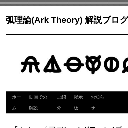
コ
ン
弧理論(Ark Theory) 解説ブロ
テ
ン
ツ
へ
ス
キ
ッ
プ
ホー
動画での
ご紹
掲示
お知ら
ム
解説
介
板
せ