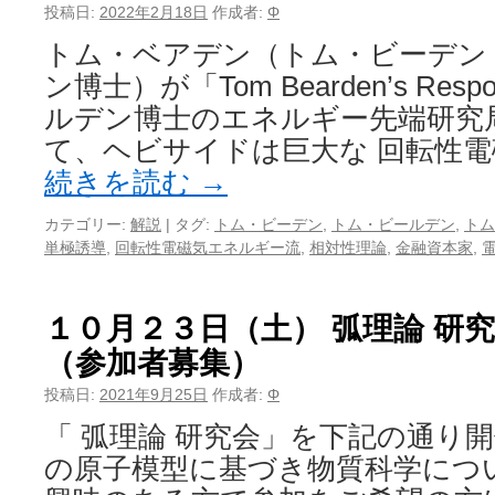
投稿日:
2022年2月18日
作成者:
Φ
トム・ベアデン（トム・ビーデン
ン博士）が「Tom Bearden’s Respo
ルデン博士のエネルギー先端研究
て、ヘビサイドは巨大な 回転性電
続きを読む
→
カテゴリー:
解説
|
タグ:
トム・ビーデン
,
トム・ビールデン
,
トム
単極誘導
,
回転性電磁気エネルギー流
,
相対性理論
,
金融資本家
,
１０月２３日（土） 弧理論 研
（参加者募集）
投稿日:
2021年9月25日
作成者:
Φ
「 弧理論 研究会」を下記の通り
の原子模型に基づき物質科学につ