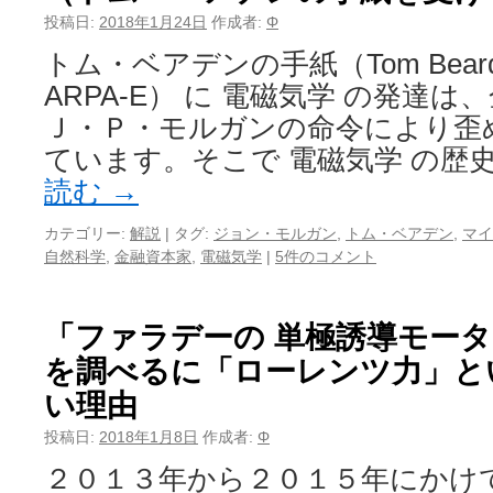
投稿日:
2018年1月24日
作成者:
Φ
トム・ベアデンの手紙（Tom Bearden’
ARPA-E） に 電磁気学 の発達
Ｊ・Ｐ・モルガンの命令により歪
ています。そこで 電磁気学 の歴
読む
→
カテゴリー:
解説
|
タグ:
ジョン・モルガン
,
トム・ベアデン
,
マイ
自然科学
,
金融資本家
,
電磁気学
|
5件のコメント
「ファラデーの 単極誘導モータ
を調べるに「ローレンツ力」と
い理由
投稿日:
2018年1月8日
作成者:
Φ
２０１３年から２０１５年にかけ