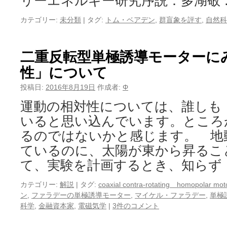
リーエネルギー研究序説：多湖敬
カテゴリー:
未分類
|
タグ:
トム・ベアデン
,
群盲象を評す
,
自然科
二重反転型単極誘導モーターに
性」について
投稿日:
2016年8月19日
作成者:
Φ
運動の相対性については、誰しも
いると思い込んでいます。ところ
るのではないかと感じます。 地
ているのに、太陽が東から昇るこ
て、実験を計画するとき、知らず
カテゴリー:
解説
|
タグ:
coaxial contra-rotating homopolar mot
ン
,
ファラデーの単極誘導モーター
,
マイケル・ファラデー
,
単極
科学
,
金融資本家
,
電磁気学
|
3件のコメント