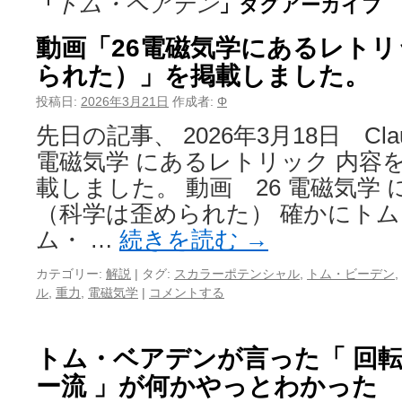
トム・ベアデン
「
」タグアーカイブ
動画「26電磁気学にあるレト
られた）」を掲載しました。
投稿日:
2026年3月21日
作成者:
Φ
先日の記事、 2026年3月18日 Cla
電磁気学 にあるレトリック 内容
載しました。 動画 26 電磁気学
（科学は歪められた） 確かにト
ム・ …
続きを読む
→
カテゴリー:
解説
|
タグ:
スカラーポテンシャル
,
トム・ビーデン
,
ル
,
重力
,
電磁気学
|
コメントする
トム・ベアデンが言った「 回
ー流 」が何かやっとわかった