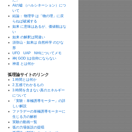
た」
AIの嘘 （ハルシネーション）につ
いて
結論： 物理学 は「物の理」に戻
らねば破滅する
如来 に意味はあるが、価値観はな
い
如来 の解釈は間違い
須弥山・如来は 自然科学 のひな
形
UFO UAP NHIについてメモ
神( GOD )は信仰にならない
神道 とは何か
弧理論サイトのリンク
1.時間とは何か
2.五感でわかるもの
3.時間を含まない真のエネルギー
について
「実験：単極誘導モーター」の詳
しい解説
ファラデーの単極誘導モーターに
生じる力の解析
実験の動画一覧
弧の力場仮説の提唱