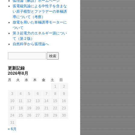
弧理論（解説）ホームページ
弧電磁気論による中性子を含まな
い原子模型とファラデーの単極誘
導について（考察）
放電を用いた単極誘導モーターに
ついて
第３起電力のエネルギー源につい
て（第２版）
自然科学から弧理論へ
更新記録
2026年8月
月
火
水
木
金
土
日
1
2
3
4
5
6
7
8
9
10
11
12
13
14
15
16
17
18
19
20
21
22
23
24
25
26
27
28
29
30
31
« 6月