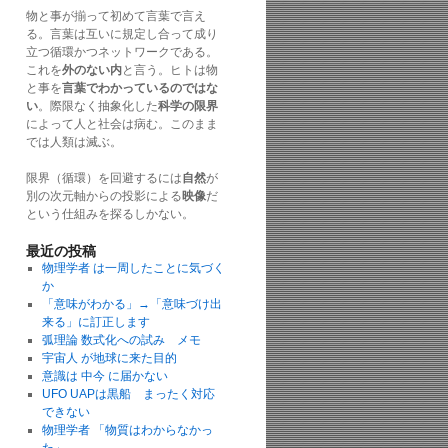
物と事が揃って初めて言葉で言え
る。言葉は互いに規定し合って成り
立つ循環かつネットワークである。
これを
外のない内
と言う。ヒトは物
と事を
言葉でわかっているのではな
い
。際限なく抽象化した
科学の限界
によって人と社会は病む。このまま
では人類は滅ぶ。
限界（循環）を回避するには
自然
が
別の次元軸からの投影による
映像
だ
という仕組みを探るしかない。
最近の投稿
物理学者 は一周したことに気づく
か
「意味がわかる」→「意味づけ出
来る」に訂正します
弧理論 数式化への試み メモ
宇宙人 が地球に来た目的
意識は 中今 に届かない
UFO UAPは黒船 まったく対応
できない
物理学者 「物質はわからなかっ