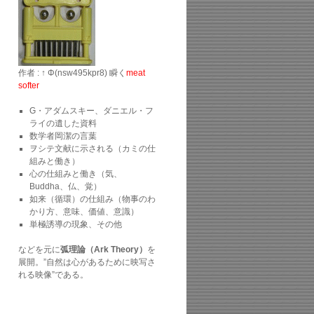
作者 : ↑ Φ(nsw495kpr8) 瞬く
meat
softer
G・アダムスキー、ダニエル・フ
ライの遺した資料
数学者岡潔の言葉
ヲシテ文献に示される（カミの仕
組みと働き）
心の仕組みと働き（気、
Buddha、仏、覚）
如来（循環）の仕組み（物事のわ
かり方、意味、価値、意識）
単極誘導の現象、その他
などを元に
弧理論（Ark Theory）
を
展開。”自然は心があるために映写さ
れる映像”である。