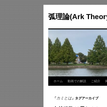
コ
ン
弧理論(Ark Theo
テ
ン
ツ
へ
ス
キ
ッ
プ
ホーム
動画での解説
ご紹介
カミとは
「
」タグアーカイブ