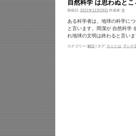
自然科学 は思わぬと
投稿日:
2021年12月29日
作成者:
Φ
ある科学者は、地球の科学につ
と言います。岡潔が 自然科学
れ地球の文明は終わると言いま
カテゴリー:
解説
|
タグ:
カミとは
,
ヲシテ