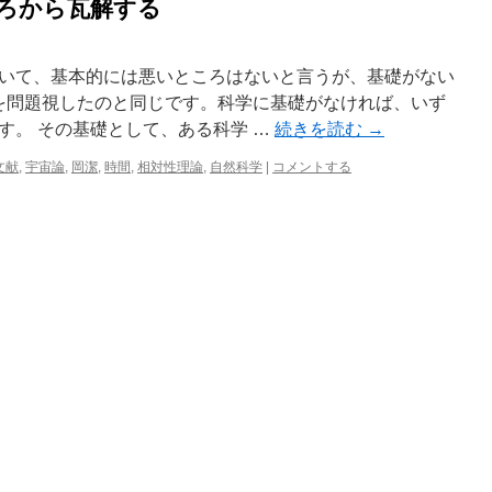
ころから瓦解する
いて、基本的には悪いところはないと言うが、基礎がない
 を問題視したのと同じです。科学に基礎がなければ、いず
す。 その基礎として、ある科学 …
続きを読む
→
文献
,
宇宙論
,
岡潔
,
時間
,
相対性理論
,
自然科学
|
コメントする