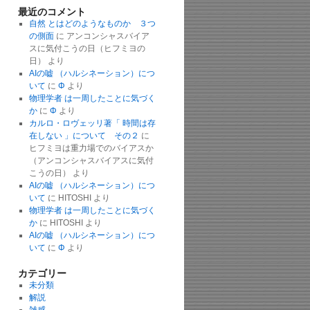
最近のコメント
自然 とはどのようなものか ３つ
の側面
に
アンコンシャスバイア
スに気付こうの日（ヒフミヨの
日）
より
AIの嘘 （ハルシネーション）につ
いて
に
Φ
より
物理学者 は一周したことに気づく
か
に
Φ
より
カルロ・ロヴェッリ著「 時間は存
在しない 」について その２
に
ヒフミヨは重力場でのバイアスか
（アンコンシャスバイアスに気付
こうの日）
より
AIの嘘 （ハルシネーション）につ
いて
に
HITOSHI
より
物理学者 は一周したことに気づく
か
に
HITOSHI
より
AIの嘘 （ハルシネーション）につ
いて
に
Φ
より
カテゴリー
未分類
解説