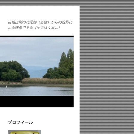
自然は別の次元軸（基軸）からの投影に
よる映像である（宇宙は４次元）
プロフィール