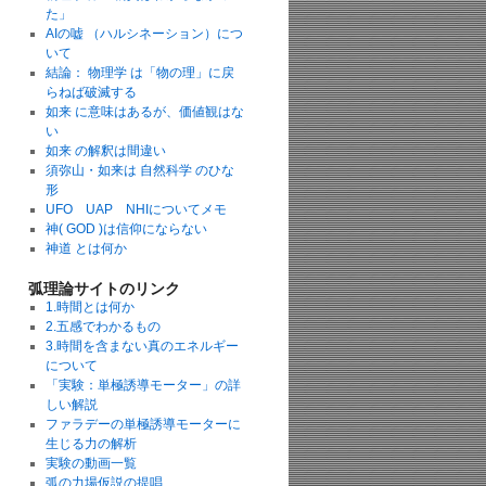
た」
AIの嘘 （ハルシネーション）につ
いて
結論： 物理学 は「物の理」に戻
らねば破滅する
如来 に意味はあるが、価値観はな
い
如来 の解釈は間違い
須弥山・如来は 自然科学 のひな
形
UFO UAP NHIについてメモ
神( GOD )は信仰にならない
神道 とは何か
弧理論サイトのリンク
1.時間とは何か
2.五感でわかるもの
3.時間を含まない真のエネルギー
について
「実験：単極誘導モーター」の詳
しい解説
ファラデーの単極誘導モーターに
生じる力の解析
実験の動画一覧
弧の力場仮説の提唱