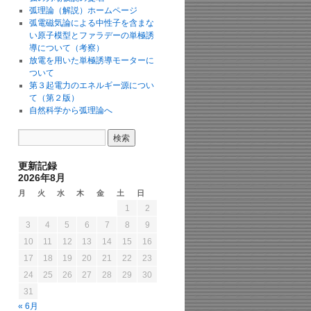
弧理論（解説）ホームページ
弧電磁気論による中性子を含まな
い原子模型とファラデーの単極誘
導について（考察）
放電を用いた単極誘導モーターに
ついて
第３起電力のエネルギー源につい
て（第２版）
自然科学から弧理論へ
更新記録
2026年8月
月
火
水
木
金
土
日
1
2
3
4
5
6
7
8
9
10
11
12
13
14
15
16
17
18
19
20
21
22
23
24
25
26
27
28
29
30
31
« 6月