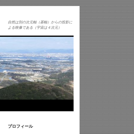
自然は別の次元軸（基軸）からの投影に
よる映像である（宇宙は４次元）
プロフィール