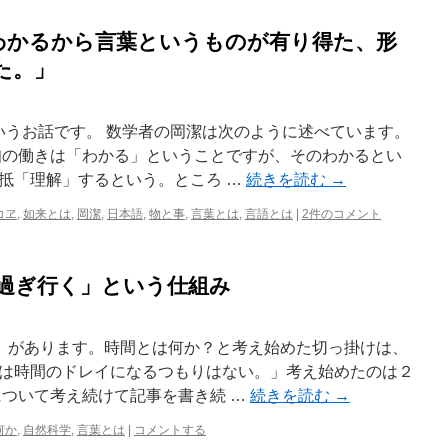
わかるから言葉というものが有り得た、形
た。」
というお話です。 数学者の岡潔は次のように述べています。
知の働きは「わかる」ということですが、そのわかるとい
抵「理解」するという。ところ …
続きを読む
→
コヱ
,
如来とは
,
岡潔
,
日本語
,
物と事
,
言葉とは
,
言語とは
|
2件のコメント
は過ぎ行く」という仕組み
間」があります。時間とは何か？と考え始めた切っ掛けは、
は時間のドレイになるつもりはない。」考え始めたのは２
について考え続けて記事を書き続 …
続きを読む
→
何か
,
自然科学
,
言葉とは
|
コメントする