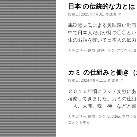
日本 の伝統的な力と
投稿日:
2025年7月3日
作成者:
Φ
馬渕睦夫氏による興味深い動画
中で日本人だけが持つ〇〇とい
生のお話を聞いて日本人の底力
カテゴリー:
解説
,
雑感
|
タグ:
アワウタ
,
ヨ
カミ の仕組みと働き
投稿日:
2024年9月11日
作成者:
Φ
２０１６年頃にヲシテ文献にある
考察してきました。カミの仕組
「人、人間、魂、神」などと書
カテゴリー:
解説
|
タグ:
buddha
,
アワウタ
コメントする