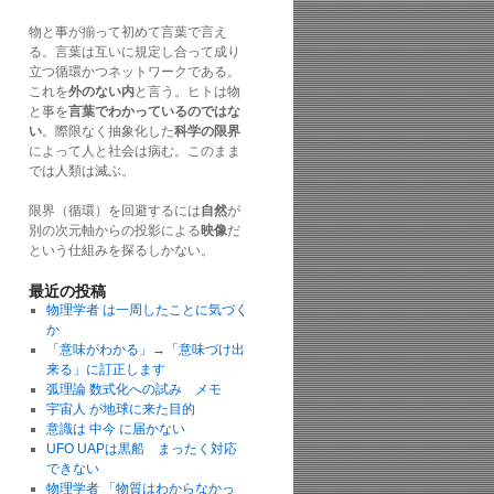
物と事が揃って初めて言葉で言え
る。言葉は互いに規定し合って成り
立つ循環かつネットワークである。
これを
外のない内
と言う。ヒトは物
と事を
言葉でわかっているのではな
い
。際限なく抽象化した
科学の限界
によって人と社会は病む。このまま
では人類は滅ぶ。
限界（循環）を回避するには
自然
が
別の次元軸からの投影による
映像
だ
という仕組みを探るしかない。
最近の投稿
物理学者 は一周したことに気づく
か
「意味がわかる」→「意味づけ出
来る」に訂正します
弧理論 数式化への試み メモ
宇宙人 が地球に来た目的
意識は 中今 に届かない
UFO UAPは黒船 まったく対応
できない
物理学者 「物質はわからなかっ