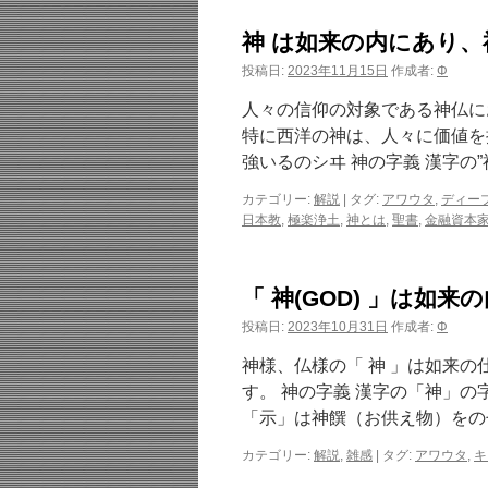
神 は如来の内にあり
投稿日:
2023年11月15日
作成者:
Φ
人々の信仰の対象である神仏に
特に西洋の神は、人々に価値を
強いるのシヰ 神の字義 漢字の
カテゴリー:
解説
|
タグ:
アワウタ
,
ディー
日本教
,
極楽浄土
,
神とは
,
聖書
,
金融資本
「 神(GOD) 」は如来
投稿日:
2023年10月31日
作成者:
Φ
神様、仏様の「 神 」は如来の
す。 神の字義 漢字の「神」の
「示」は神饌（お供え物）をの
カテゴリー:
解説
,
雑感
|
タグ:
アワウタ
,
キ