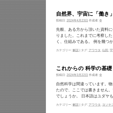
自然界、宇宙に「働き
投稿日:
2024年4月23日
作成者:
Φ
先般、ある方から頂いた資料に
りました。これまでに考察した
く、仕組みである。 例を幾つか
カテゴリー:
解説
|
タグ:
アワウタ
,
仏陀
,
宇
これからの 科学の基礎
投稿日:
2024年3月22日
作成者:
Φ
自然科学は間違っています。物
たので、ここでは書きません。
でしょうか。 日本語はユダヤも
カテゴリー:
解説
|
タグ:
アワウタ
,
ヨソヤ