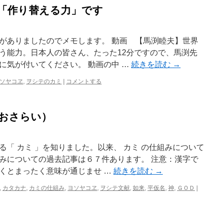
は「作り替える力」です
がありましたのでメモします。 動画 【馬渕睦夫】世界
う能力。日本人の皆さん、たった12分ですので、馬渕先
に気が付いてください。 動画の中 …
続きを読む
→
ソヤコヱ
,
ヲシテのカミ
|
コメントする
（おさらい）
「 カミ 」を知りました。以来、 カミ の仕組みについて
みについての過去記事は６７件あります。 注意：漢字で
くとまったく意味が通じませ …
続きを読む
→
,
カタカナ
,
カミの仕組み
,
ヨソヤコヱ
,
ヲシテ文献
,
如来
,
平仮名
,
神
,
ＧＯＤ
|