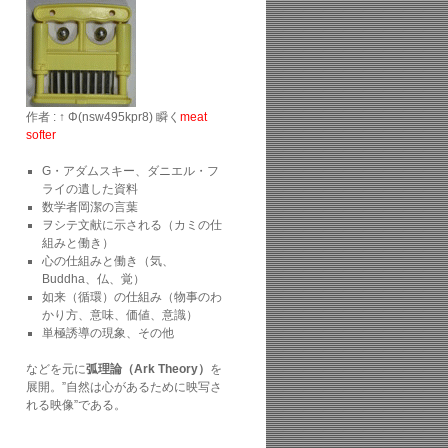
作者 : ↑ Φ(nsw495kpr8) 瞬く
meat
softer
G・アダムスキー、ダニエル・フ
ライの遺した資料
数学者岡潔の言葉
ヲシテ文献に示される（カミの仕
組みと働き）
心の仕組みと働き（気、
Buddha、仏、覚）
如来（循環）の仕組み（物事のわ
かり方、意味、価値、意識）
単極誘導の現象、その他
などを元に
弧理論（Ark Theory）
を
展開。”自然は心があるために映写さ
れる映像”である。