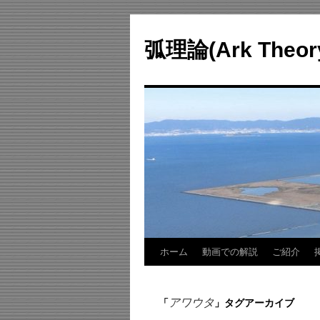
コ
ン
弧理論(Ark Theo
テ
ン
ツ
へ
ス
キ
ッ
プ
ホーム
動画での解説
ご紹介
アワウタ
「
」タグアーカイブ