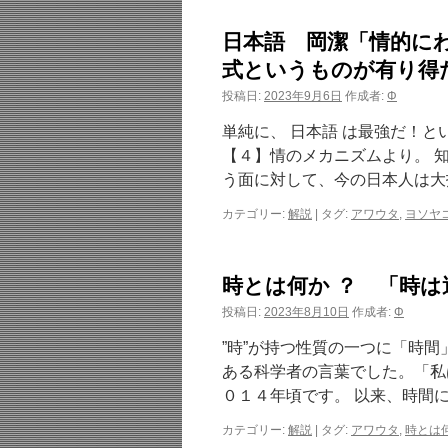
日本語 岡潔「情的に
式というものが有り得
投稿日:
2023年9月6日
作成者:
Φ
単純に、 日本語 は最強だ！
【４】情のメカニズムより。 
う面に対して、今の日本人は大
カテゴリー:
解説
|
タグ:
アワウタ
,
ヨソヤ
時とは何か ？ 「時
投稿日:
2023年8月10日
作成者:
Φ
”時”が持つ性質の一つに「時
ある科学者の言葉でした。「私
０１４年頃です。 以来、時間
カテゴリー:
解説
|
タグ:
アワウタ
,
時とは