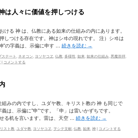
、神は人々に価値を押しつける
おける 神 は、仏教にある如来の仕組みの内にあります。
押しつける存在です。神はシヰの現れです。 注）シヰは
”神”の字義は、示偏に申す …
続きを読む
→
プステート
,
ネオコン
,
ヨソヤコヱ
,
仏教
,
多様性
,
如来
,
如来の仕組み
,
悪魔崇拝
,
家
|
コメントする
の内
仕組みの内ですし、ユダヤ教、キリスト教の 神 も同じで
字義は、示偏に”申”です。「申」は雷いかずちです。
せる机を言います。雷は、天空 …
続きを読む
→
リスト教
,
ユダヤ教
,
ヨソヤコヱ
,
ヲシテ文献
,
仏教
,
如来
,
神
|
コメントする