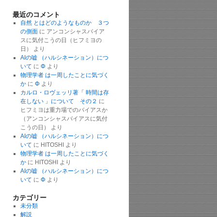
最近のコメント
自然 とはどのようなものか ３つ
の側面
に
アンコンシャスバイア
スに気付こうの日（ヒフミヨの
日）
より
AIの嘘 （ハルシネーション）につ
いて
に
Φ
より
物理学者 は一周したことに気づく
か
に
Φ
より
カルロ・ロヴェッリ著「 時間は存
在しない 」について その２
に
ヒフミヨは重力場でのバイアスか
（アンコンシャスバイアスに気付
こうの日）
より
AIの嘘 （ハルシネーション）につ
いて
に
HITOSHI
より
物理学者 は一周したことに気づく
か
に
HITOSHI
より
AIの嘘 （ハルシネーション）につ
いて
に
Φ
より
カテゴリー
未分類
解説