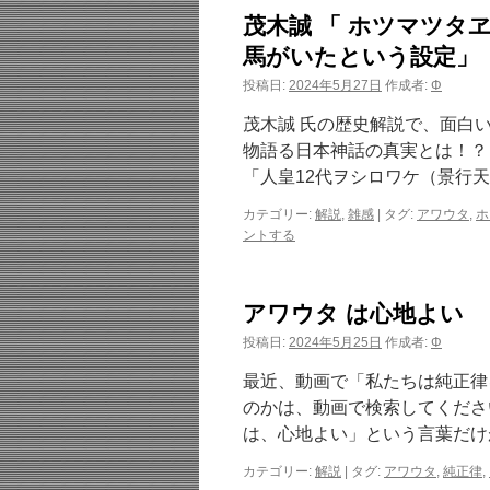
茂木誠 「 ホツマツタ
馬がいたという設定」
投稿日:
2024年5月27日
作成者:
Φ
茂木誠 氏の歴史解説で、面白
物語る日本神話の真実とは！？【
「人皇12代ヲシロワケ（景行天
カテゴリー:
解説
,
雑感
|
タグ:
アワウタ
,
ホ
ントする
アワウタ は心地よい
投稿日:
2024年5月25日
作成者:
Φ
最近、動画で「私たちは純正律
のかは、動画で検索してくださ
は、心地よい」という言葉だけ
カテゴリー:
解説
|
タグ:
アワウタ
,
純正律
,