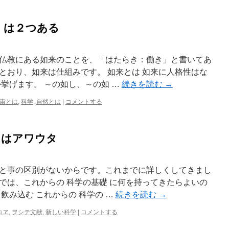
」は２つある
仏教にある如来のことを、「はたらき：働き」と書いてあ
とおり、如来は仕組みです。 如来とは 如来に人格性はな
挙げます。 ～の如し、～の如 …
続きを読む
→
宙とは
,
科学
,
自然とは
|
コメントする
 はアワウタ
と事の区別がないからです。これまでに詳しくしてきまし
では、これからの 科学の基礎 に何を持ってきたらよいの
飲み込む これからの 科学の …
続きを読む
→
コヱ
,
ヲシテ文献
,
新しい科学
|
コメントする