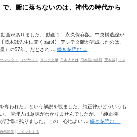
ヱ で、腑に落ちないのは、神代の時代から
い動画がありました。 動画１ 永久保存版。中央構造線が
茂木誠先生に聞くpart4】 ヲシテ文献が完成したのは、
皇）の57年」だとされ …
続きを読む
→
ツマツタヱ
,
ヨソヤコヱ
,
ヲシテ文献
,
日本人とは
,
日本語の起源
,
茂木誠
|
コメ
を奪われた」という解説を観ました。純正律がどういうも
い。 管理人は意味がわかりませんでしたが、「純正律
が記憶に残りました。この「心地よい …
続きを読む
→
自然科学
|
コメントする