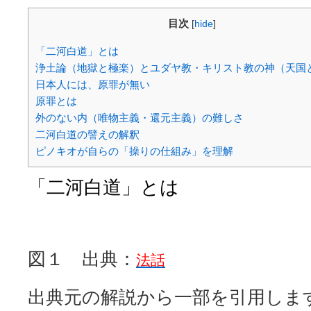
目次
[
hide
]
「二河白道」とは
浄土論（地獄と極楽）とユダヤ教・キリスト教の神（天国
日本人には、原罪が無い
原罪とは
外のない内（唯物主義・還元主義）の難しさ
二河白道の譬えの解釈
ピノキオが自らの「操りの仕組み」を理解
「二河白道」とは
図１ 出典：
法話
出典元の解説から一部を引用しま