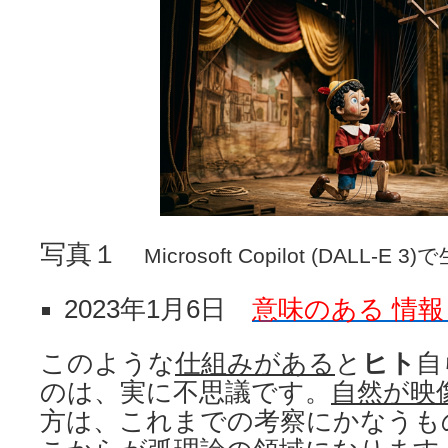
写真１
Microsoft Copilot (DALL-E 3
2023年1月6日
意味のある 情報
このような
仕組みがある
と
ヒト
自
のは、実に不思議です。
自然が映
方は、これまでの考察にかなうも