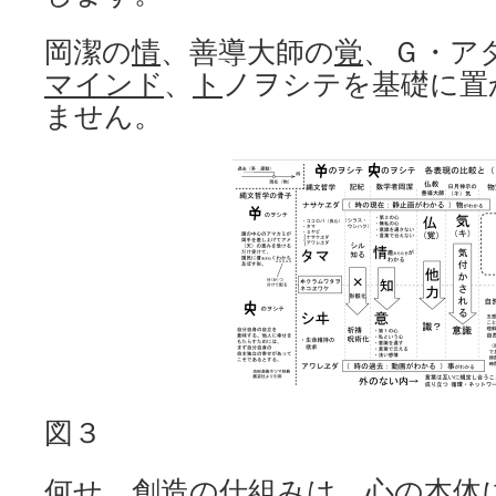
岡潔の
情
、善導大師の
覚
、Ｇ・ア
マインド
、
ト
ノヲシテを基礎に置
ません。
図３
何せ、創造の仕組みは、心の本体