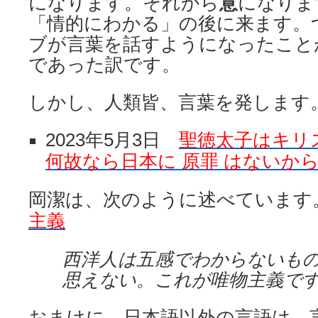
になります。それから
意
になりま
「情的にわかる」の後に来ます。
ブが言葉を話すようになったこと
であった訳です。
しかし、人類皆、言葉を発します
2023年5月3日
聖徳太子はキリ
何故なら日本に 原罪 はないか
岡潔は、次のように述べています
主義
西洋人は五感でわからないも
思えない。これが唯物主義で
おまけに、日本語以外の言語は、