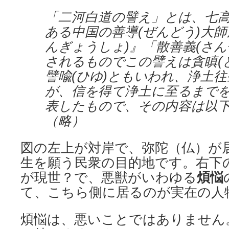
「二河白道の譬え」とは、七
ある中国の善導(ぜんどう)大師
んぎょうしょ)』「散善義(さん
されるものでこの譬えは貪瞋(
譬喩(ひゆ)ともいわれ、浄土
が、信を得て浄土に至るまで
表したもので、その内容は以
（略）
図の左上が対岸で、弥陀（仏）が
生を願う民衆の目的地です。右下
が現世？で、悪獣がいわゆる
煩悩
て、こちら側に居るのが実在の人
煩悩は、悪いことではありません