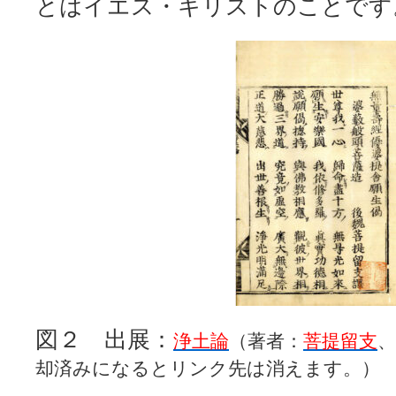
とはイエス・キリストのことです
図２ 出展：
浄土論
（著者：
菩提留支
、
却済みになるとリンク先は消えます。）