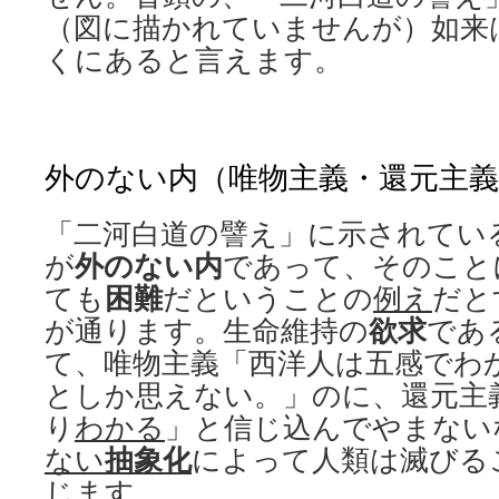
（図に描かれていませんが）如来
くにあると言えます。
外のない内（唯物主義・還元主
「二河白道の譬え」に示されてい
が
外のない内
であって、そのこと
ても
困難
だということの
例え
だと
が通ります。生命維持の
欲求
であ
て、唯物主義「西洋人は五感でわ
としか思えない。」のに、還元主
り
わかる
」と信じ込んでやまない
ない
抽象化
によって人類は滅びる
じます。