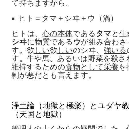
て持ちますから。
ヒト＝タマ＋シヰ＋ウ（渦）
ヒトは、
心の本体
である
タマ
と
生
シヰ
に物質である
ウ
が組み合わさ
す。欲
しい
欲
しい
のシヰ、
強いる
す。牛や馬、あるいは野菜を殺さ
維持するための
食物として栄養
を
剰が悪だとも言えます。
浄土論（地獄と極楽）とユダヤ
（天国と地獄）
管理人の古くからの疑問でした。