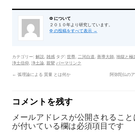
Φ について
２０１０年より研究しています。
Φ の投稿をすべて表示
→
カテゴリー:
,
タグ:
,
,
,
解説
雑感
世尊
二河白道
善導大師
地獄と極
,
,
浄土信仰
浄土論
親鸞
パーマリンク
←
弧理論による 質量 とは何か
阿弥陀仏のア
コメントを残す
メールアドレスが公開されること
が付いている欄は必須項目です