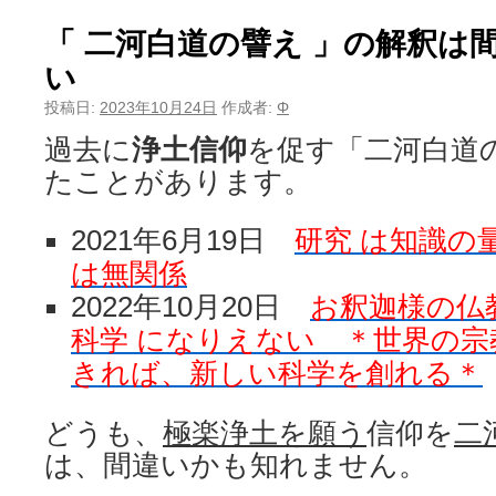
「 二河白道の譬え 」の解釈は
い
投稿日:
2023年10月24日
作成者:
Φ
過去に
浄土信仰
を促す「二河白道
たことがあります。
2021年6月19日
研究 は知識の
は無関係
2022年10月20日
お釈迦様の仏
科学 になりえない ＊世界の
きれば、新しい科学を創れる＊
どうも、
極楽浄土を願う
信仰を
二
は、間違いかも知れません。