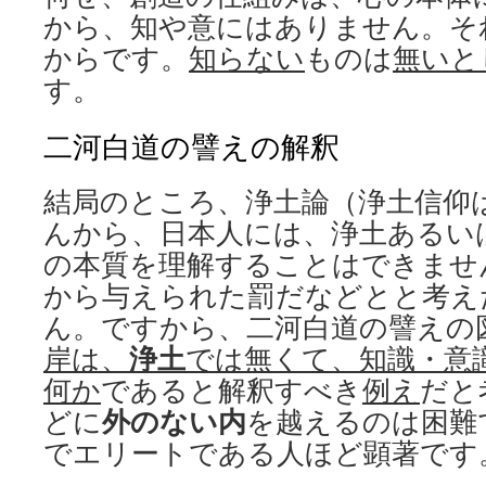
から、知や意にはありません。そ
からです。
知らない
ものは
無いと
す。
二河白道の譬えの解釈
結局のところ、浄土論（浄土信仰
んから、日本人には、浄土あるい
の本質を理解することはできませ
から与えられた罰だなどとと考え
ん。ですから、二河白道の譬えの
岸は、
浄土
では無くて、知識・意
何か
であると解釈すべき
例え
だと
どに
外のない内
を越えるのは困難
でエリートである人ほど顕著です