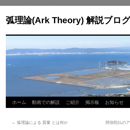
コ
ン
弧理論(Ark Theory) 解説ブロ
テ
ン
ツ
へ
ス
キ
ッ
プ
ホーム
動画での解説
ご紹介
掲示板
お知らせ
←
弧理論による 質量 とは何か
阿弥陀仏のア