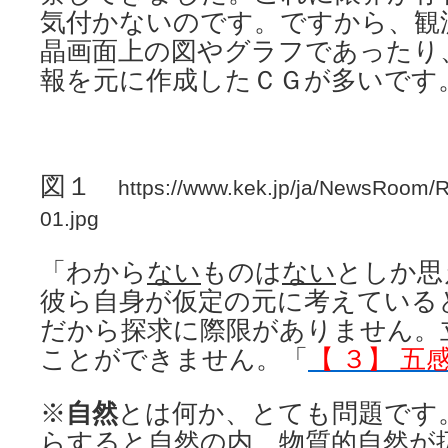
気付かないのです。ですから、観
晶画面上の図やグラフであったり
報を元に作成したＣＧが多いです
図１
https://www.kek.jp/ja/NewsRoom/
01.jpg
「わから
ない
ものは
ない
としか思
彼ら自身が仮定の元に考えている
だから探求に際限がありません。
ことができません。「
【 ３】 
※
自然
とは何か、とても問題です
らすると自然の内、物質的自然が