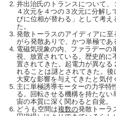
井出治氏のトランスについて、
４次元を４つの３次元に分解し
びに位相が替わる」として考え
た。
発散トーラスのアイディアに至
がら発散ありで、かつ単極であ
電磁気現象の内、ファラデーの
視、放置されている。歴史的に
置されてきた。起電力が異なる
れることは謎とされてきた。後
大変な影響を与えてきたと気付
主に単極誘導モーターの力学特
る。回転させる機構を持たない
宙の本質に深く関わると自覚。
どうも空間は
複数の
発散トーラ