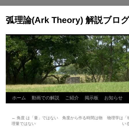
コ
ン
弧理論(Ark Theory) 解説ブロ
テ
ン
ツ
へ
ス
キ
ッ
プ
ホーム
動画での解説
ご紹介
掲示板
お知らせ
←
角度 は「量」ではない 角度から作る時間は物
物理学は「
理量ではない
い