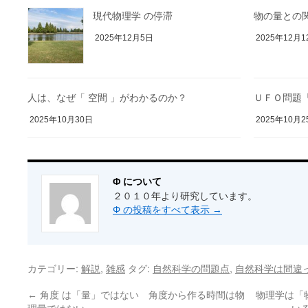
現代物理学 の停滞
物の量との関
2025年12月5日
2025年12月1
人は、なぜ「 空間 」がわかるのか？
ＵＦＯ問題「
2025年10月30日
2025年10月2
Φ について
２０１０年より研究しています。
Φ の投稿をすべて表示
→
カテゴリー:
,
タグ:
,
解説
雑感
自然科学の問題点
自然科学は間違
←
角度 は「量」ではない 角度から作る時間は物
物理学は「