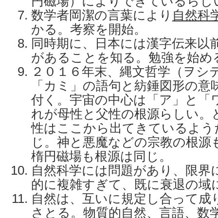
円磁場）によりできているらし
数学者岡潔の言葉により
自然科
かる。考察を開始。
同時期に、日本には漢字伝来以
があることを知る。勉強を始め
２０１６年末、縄文哲学（ヲシ
「カミ」の語句と紡錘図形の意
付く。宇宙の中心は「ア」と「
れが母性と父性の根源らしい。
性はここから出てきているよう
じ。神と悪魔などの宗教の根源
楕円磁場も根源は同じ。
自然科学には問題があり、限界
的に複雑すぎて、既に衰退の域
自然は、互いに規定し合って成
さとる。物質的自然、言語、数