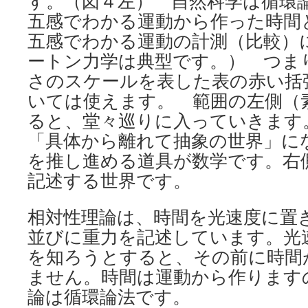
す。（図４左） 自然科学は循環
五感でわかる運動から作った時間
五感でわかる運動の計測（比較）
ートン力学は典型です。） つま
さのスケールを表した表の赤い括
いては使えます。 範囲の左側（
ると、堂々巡りに入っていきます
「具体から離れて抽象の世界」に
を推し進める道具が数学です。右
記述する世界です。
相対性理論は、時間を光速度に置
並びに重力を記述しています。光速
を知ろうとすると、その前に時間
ません。時間は運動から作ります
論は循環論法です。