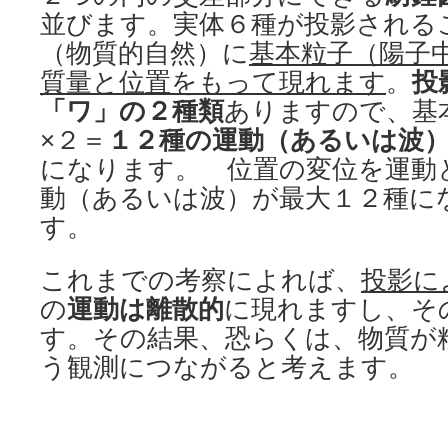
並びます。実体６種が投影される
（物質的自然）に
基本粒子（陽子
質量と位置をもって現れます
。
投
「ワ」の２種類
ありますので、基
×２＝
１２種の運動（あるいは波
になります。 位置の変位を運動
動（あるいは波）が最大１２種に
す。
これまでの考察によれば、
投影に
の
運動は離散的
に現れますし、そ
す。その結果、恐らくは、物質が
う観測につながると考えます。