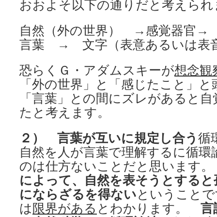
おおよそ以下の通りだと考えられ
自然（外の世界） →感覚器官
言葉 → 文字（表意あるいは表
恐らくＧ・アダムスキーが
想念観
「外の世界」と「感じたこと」と
「言葉」との間にズレがあると自
たと考えます。
２）
言葉が互いに規定し合う
循
自然を人が言葉で理解するに循環
のは仕方ないことだと思います
によって、自然を表そうとすると
にならざるを得ない
ということで
は
限界がある
とわかります。
言