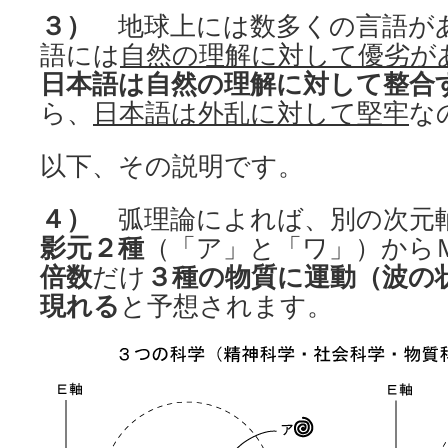
３）
地球上には数多くの言語が
語には
自然の理解に対して優劣が
日本語は自然の理解に対して整合
ら、
日本語は外乱に対して堅牢
な
以下、その説明です。
４）
弧理論によれば、別の次元
影元２種
（「ア」と「ワ」）から
倍数
だけ
３種の物質に運動（波の
現れる
と予想されます。