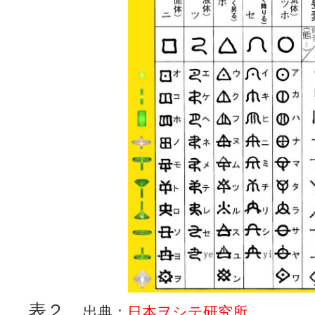
表２
出典：
日本ヲシテ研究所