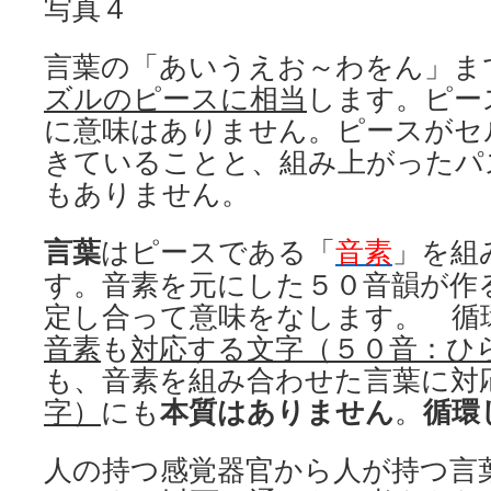
写真４
言葉の「あいうえお～わをん」ま
ズルのピースに相当
します。ピー
に意味はありません。ピースがセ
きていることと、組み上がったパ
もありません。
言葉
はピースである「
音素
」を組
す。音素を元にした５０音韻が作
定し合って意味をなします。 循
音素
も
対応する文字（５０音：ひ
も、音素を組み合わせた言葉に対
字）
にも
本質はありません
。
循環
人の持つ感覚器官から人が持つ言