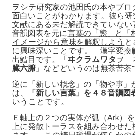
ヲシテ研究家の池田氏の本やブロ
面白いことがわかります。彼ら研
文献にある未だ
解読できていない
音韻図表を元に
言葉の「態」と「
イメージから意味を解釈しよう
と
に興味深いことです。 漢字変換
出鱈目です。「
ヰクラムワタ
ヲ 
臓六腑
」などどいうのは無茶苦茶
逆に「新しい概念」の「物や事」
は、
「新しい言葉」を４８音韻図
いうことです。
Ｅ軸上の２つの実体が弧（Ark）
上に発散トーラスを組み合わせた