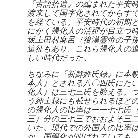
『古語拾遺』の編まれた平安
渡来して国字化されてからす
を経ている。平安時代の初期
にかく帰化人の活躍が目立つ
坂上田村麻呂（後漢霊帝の子
遠征もあり、これら帰化人の
しい時代だった。
ちなみに『新鮮姓氏録』に本
本人）とされる八〇四氏にた
化人）は三七三氏を数える。
う紳士録にも載せられるほど
の帰化人の比率は一一七七氏
三）分の三七三でおおよそ三
いた。現代での外国人の比率
か。国際化が叫ばれていても