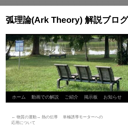
コ
ン
弧理論(Ark Theory) 解説ブロ
テ
ン
ツ
へ
ス
キ
ッ
プ
ホーム
動画での解説
ご紹介
掲示板
お知らせ
←
物質の運動→ 熱の伝導 単極誘導モーターへの
応用について