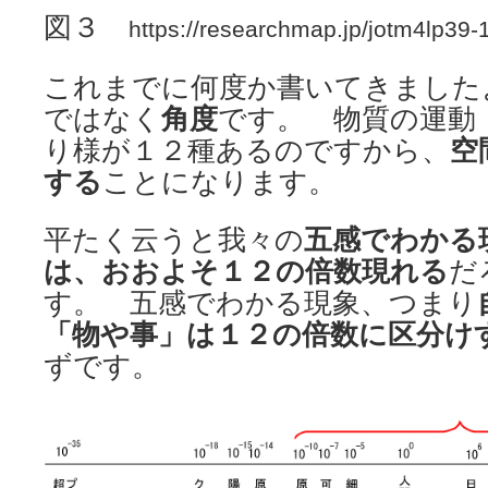
図３
https://researchmap.jp/jotm4lp39-
これまでに何度か書いてきました
ではなく
角度
です。 物質の運動
り様が１２種あるのですから、
空
する
ことになります。
平たく云うと我々の
五感でわかる
は、おおよそ１２の倍数現れる
だ
す。 五感でわかる現象、つまり
「物や事」は１２の倍数に区分け
ずです。