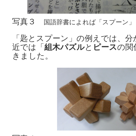
写真３
国語辞書によれば「スプーン」
「匙とスプーン」の例えでは、分
近では「
組木パズル
と
ピース
の関
きました。