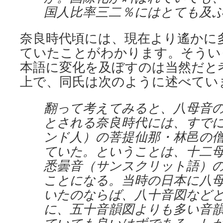
国人比率三二％にはとても及
奈良時代頃には、現在より遙かに
ていたことがわかります。そうい
本語に変化を及ぼすのは当然だと
上で、同氏は次のように述べてい
翻って考えてみると、八母音
とされる奈良時代には、すで
ンド人）の菩提仙那・林邑の
ていた。ということは、十二
悉曇音（サンスクリット語）
ことになる。当時の日本に八
いたのならば、八十音図など
に、五十音韻図よりも多い音