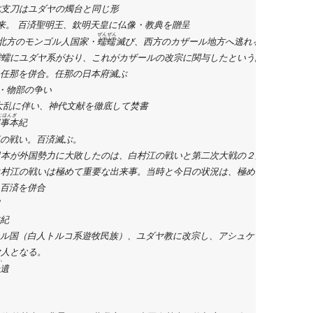
支刀はユダヤの燭台と同じ形

教伝来。 百済聖明王、欽明天皇に仏像・教典を贈呈

ぜんぜん
国北方のモンゴル人国家・
蠕蠕
滅び、西方のカザール地方へ逃れる。

蠕にユダヤ系がおり、これがカザールの改宗に関与したという説もある。

、任那を併合。任那の日本府滅ぶ

・物部の争い

　大乱に伴い、神代文献を徹底して焚書

じほんぎ
事本紀
の戦い。百済滅ぶ。

本が外国勢力に大敗したのは、白村江の戦いと第二次大戦の２度のみ。

村江の戦いは極めて重要な出来事。当時と今日の状況は、極めて類似。　

、百済を併合　　

紀

ザール国（白人トルコ系遊牧民族）、ユダヤ教に改宗し、アシュケナージ・

となる。 

い
遺