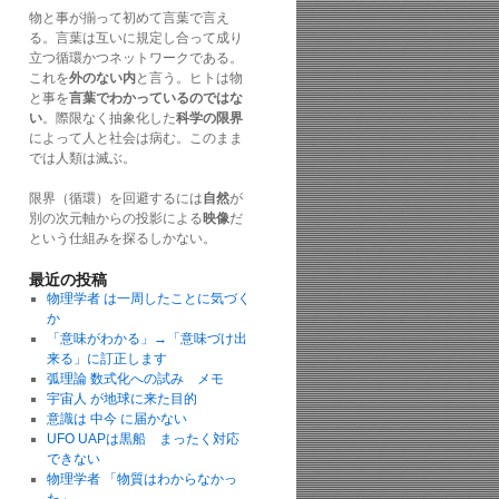
物と事が揃って初めて言葉で言え
る。言葉は互いに規定し合って成り
立つ循環かつネットワークである。
これを
外のない内
と言う。ヒトは物
と事を
言葉でわかっているのではな
い
。際限なく抽象化した
科学の限界
によって人と社会は病む。このまま
では人類は滅ぶ。
限界（循環）を回避するには
自然
が
別の次元軸からの投影による
映像
だ
という仕組みを探るしかない。
最近の投稿
物理学者 は一周したことに気づく
か
「意味がわかる」→「意味づけ出
来る」に訂正します
弧理論 数式化への試み メモ
宇宙人 が地球に来た目的
意識は 中今 に届かない
UFO UAPは黒船 まったく対応
できない
物理学者 「物質はわからなかっ