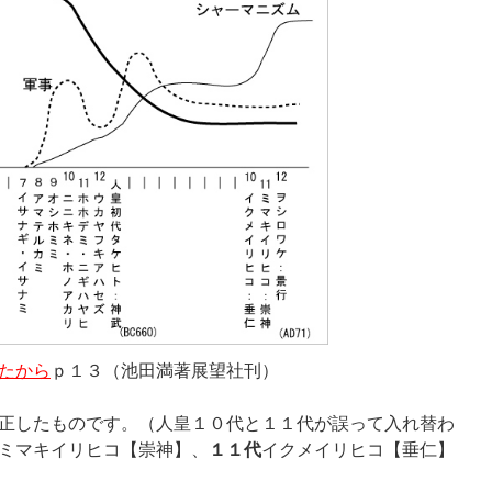
たから
ｐ１３（池田満著展望社刊）
正したものです。（人皇１０代と１１代が誤って入れ替わ
ミマキイリヒコ【崇神】、
１１代
イクメイリヒコ【垂仁】