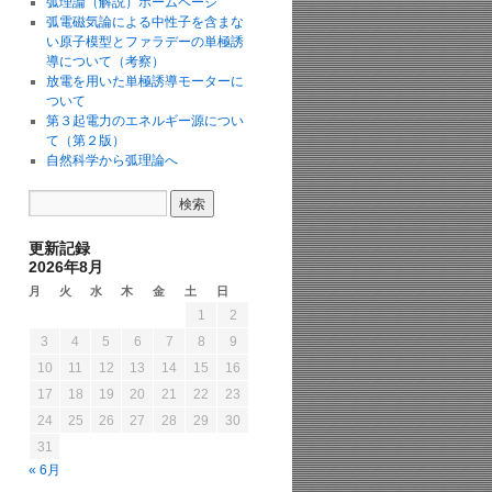
弧理論（解説）ホームページ
弧電磁気論による中性子を含まな
い原子模型とファラデーの単極誘
導について（考察）
放電を用いた単極誘導モーターに
ついて
第３起電力のエネルギー源につい
て（第２版）
自然科学から弧理論へ
更新記録
2026年8月
月
火
水
木
金
土
日
1
2
3
4
5
6
7
8
9
10
11
12
13
14
15
16
17
18
19
20
21
22
23
24
25
26
27
28
29
30
31
« 6月