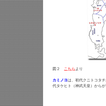
図２
こちら
より
カミノヨ
は、初代クニトコタチ
代タケヒト（神武天皇）からが