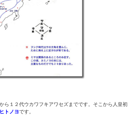
から１２代ウカワフキアワセズまでです。そこから人皇初
ヒトノヨ
です。