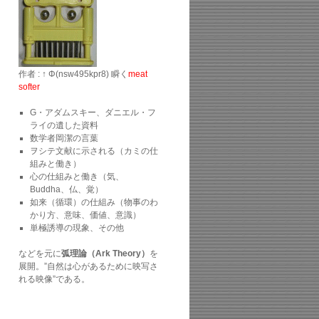
作者 : ↑ Φ(nsw495kpr8) 瞬く
meat
softer
G・アダムスキー、ダニエル・フ
ライの遺した資料
数学者岡潔の言葉
ヲシテ文献に示される（カミの仕
組みと働き）
心の仕組みと働き（気、
Buddha、仏、覚）
如来（循環）の仕組み（物事のわ
かり方、意味、価値、意識）
単極誘導の現象、その他
などを元に
弧理論（Ark Theory）
を
展開。”自然は心があるために映写さ
れる映像”である。