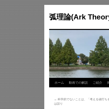
コ
ン
弧理論(Ark Theo
テ
ン
ツ
へ
ス
キ
ッ
プ
ホーム
動画での解説
ご紹介
←
科学的でないことは、「考える値打ち
は誤り