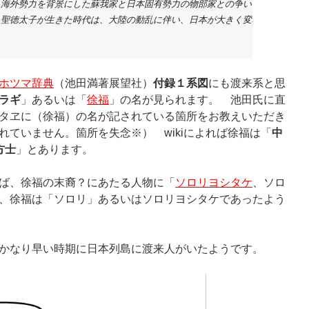
海外勢力を背景にした蘇我家と日本固有勢力の物部家との争いであること

聖徳太子が生きた時代は、大陸の動乱に伴い、日本が大きく変革せざるを

。
ホツマ辞典
（池田満著展望社）
付録１系図
にも渡来系と思
ラギ
」あるいは「
徐福
」の名が見られます。 池田氏に直
タヱに（徐福）の名が記されている箇所をお教えいただき
れていません。箇所を失念※） wikiによれば徐福は「
中
方士
」とあります。
ば、徐福の末裔？にあたる人物に「
ソロリヨシタケ
、ソロ
、徐福は「ソロリ」あるいはソロリヨシタケであったよう
かなり早い時期に日本列島に渡来人がいたようです。