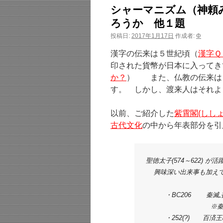
シャーマニズム（神頼
ろうか 他１題
投稿日:
2017年1月17日
作成者:
Φ
漢字の伝来は５世紀頃（
漢字Ｑ
印された貨幣が日本に入ってき
か？
） また、仏教の伝来は
す。 しかし、渡来人はそれよ
以前、ご紹介した
紫霄閣(ししょ
古代文化
の中から年表部分を引
聖徳太子(574～622)
    興味深い出来事も加え
　　　・BC206　　 秦滅ぶ
　　　　　　　　　　※秦
　　　・252(?)　　百