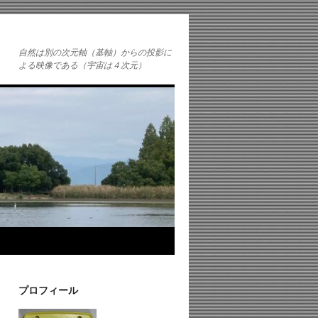
自然は別の次元軸（基軸）からの投影に
よる映像である（宇宙は４次元）
プロフィール