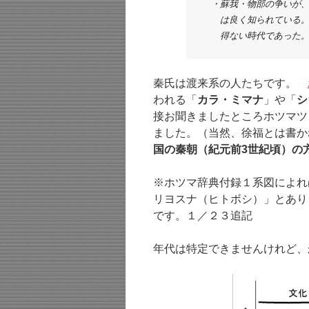
　・蘇我・物部の争いが、
　　は良く知られている。
　　得ない時代であった
秦氏は渡来系の人たちです。
われる「
カラ・ミマナ
」や「
シ
接お聞きましたところホツマツ
ました。（当然、徐福とは書か
国の秦朝（紀元前3世紀頃）の
※ホツマ辞典付録１系図によれ
リヨスナ（ヒトボシ）」とあり
です。１／２３追記
年代は特定できませんけれど、