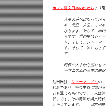
ホツマ縄文日本のたから
より引
人皇の時代になってから
キミ天皇（人皇）ミマキ
なります。そして、国内
らです、世の中はシャー
り、そして、シャーマニ
す。そして、次におとず
す。
時代の大まかな流れを上
ーマニズムの三本の曲線
池田氏は、
シャーマニズム
のこ
頼みであり、拝金主義に繋がる
とも通じるものです。 人は無
代」です。その源流が縄文時代
と考えています。
日本列島