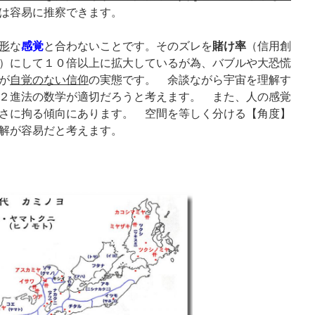
は容易に推察できます。
形
な
感覚
と合わないことです。そのズレを
賭け率
（信用創
）にして１０倍以上に拡大しているが為、バブルや大恐慌
が
自覚のない信仰
の実態です。 余談ながら宇宙を理解す
２進法の数学が適切だろうと考えます。 また、人の感覚
さに拘る傾向にあります。 空間を等しく分ける【角度】
解が容易だと考えます。