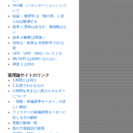
た」
AIの嘘 （ハルシネーション）につ
いて
結論： 物理学 は「物の理」に戻
らねば破滅する
如来 に意味はあるが、価値観はな
い
如来 の解釈は間違い
須弥山・如来は 自然科学 のひな
形
UFO UAP NHIについてメモ
神( GOD )は信仰にならない
神道 とは何か
弧理論サイトのリンク
1.時間とは何か
2.五感でわかるもの
3.時間を含まない真のエネルギー
について
「実験：単極誘導モーター」の詳
しい解説
ファラデーの単極誘導モーターに
生じる力の解析
実験の動画一覧
弧の力場仮説の提唱