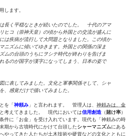
用します。
は長く平穏なときが続いたのでした。 十代のアマ
リヒコ（崇神天皇）の頃から外国との交流が盛んに
には疾病が流行して大問題となりました。この頃か
マニズムに傾いてゆきます。外国との関係の深ま
ズムの台頭のうちにヲシテ時代が終わりを告げま
れるのが国字が漢字になってしまう、日本の姿で
図に表してみました。文化と軍事関係そして、シャ
を、感覚だけで描いてみました。
とを「
神頼み
」と言われます。 管理人は、
神頼みは、金
と考えてきました。 現代においては
信用創造
（
賭け率
）
条件に「お金」を受け入れています。現代も「神頼みの時
末期から古墳時代にかけて台頭した
シャーマニズム
にある
へやってきた人たちが土木技術や硬貨などの文化とともに