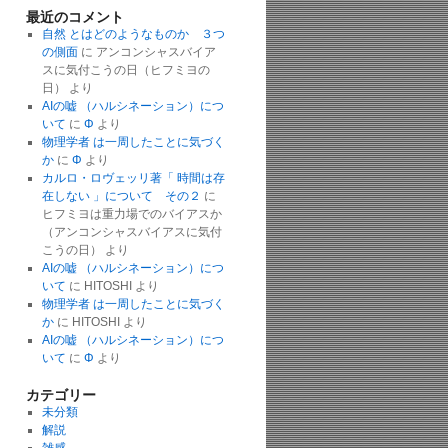
最近のコメント
自然 とはどのようなものか ３つ
の側面
に
アンコンシャスバイア
スに気付こうの日（ヒフミヨの
日）
より
AIの嘘 （ハルシネーション）につ
いて
に
Φ
より
物理学者 は一周したことに気づく
か
に
Φ
より
カルロ・ロヴェッリ著「 時間は存
在しない 」について その２
に
ヒフミヨは重力場でのバイアスか
（アンコンシャスバイアスに気付
こうの日）
より
AIの嘘 （ハルシネーション）につ
いて
に
HITOSHI
より
物理学者 は一周したことに気づく
か
に
HITOSHI
より
AIの嘘 （ハルシネーション）につ
いて
に
Φ
より
カテゴリー
未分類
解説