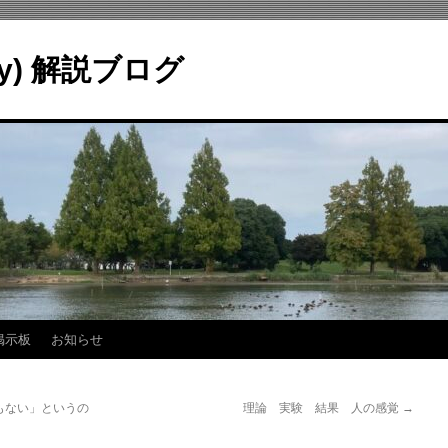
ry) 解説ブログ
掲示板
お知らせ
もない」というの
理論 実験 結果 人の感覚
→