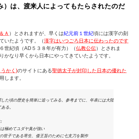
み）は、渡来人によってもたらされたのだ
＆Ａ
）とされますが、早くは
紀元前１世紀
頃には漢字の刻
ていたようです。（
漢字はいつごろ日本に伝わったのです
６世紀頃（AD５３８年が有力）（
仏教公伝
）とされま
りかなり早くから日本にやってきていたようです。
うかく)
のサイトにある
聖徳太子が封印した日本の優れた
用します。
 が活躍した頃の歴史を簡単に追ってみる。参考までに、年表には大陸での

てある。



は極めてユダヤ臭が強い

済王の世子である寄生、倭王旨のために七支刀を製作
