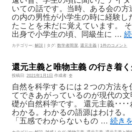
遠い昔、学生の頃に聞いた アイヌ
いての話です。当時、ある会の方
の内の男性が小学生の時に経験し
たことを未だに覚えています。 
出身で小学生の頃、同級生に …
カテゴリー:
解説
|
タグ:
数学者岡潔
,
還元主義
|
1件のコメント
還元主義と唯物主義 の行き着
投稿日:
2021年1月1日
作成者:
Φ
自然を科学するには２つの方法を
てできあがっているのが現代の文
礎が自然科学です。 還元主義･･･
わかる。わかるの語源はわける。 唯
「五感でわからないもの …
続き