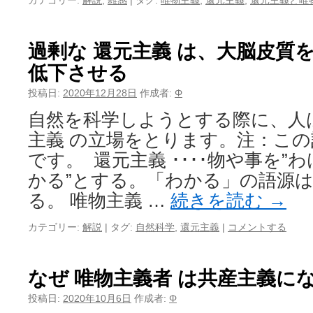
カテゴリー:
解説
,
雑感
|
タグ:
唯物主義
,
還元主義
,
還元主義と唯
過剰な 還元主義 は、大脳皮質
低下させる
投稿日:
2020年12月28日
作成者:
Φ
自然を科学しようとする際に、人は
主義 の立場をとります。注：こ
です。 還元主義 ････物や事を”
かる”とする。「わかる」の語源
る。 唯物主義 …
続きを読む
→
カテゴリー:
解説
|
タグ:
自然科学
,
還元主義
|
コメントする
なぜ 唯物主義者 は共産主義に
投稿日:
2020年10月6日
作成者:
Φ