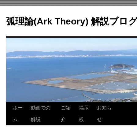
コ
ン
弧理論(Ark Theory) 解説ブロ
テ
ン
ツ
へ
ス
キ
ッ
プ
ホー
動画での
ご紹
掲示
お知ら
ム
解説
介
板
せ