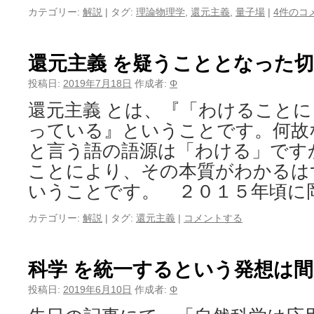
カテゴリー:
解説
|
タグ:
理論物理学
,
還元主義
,
量子場
|
4件のコ
還元主義 を疑うこととなった
投稿日:
2019年7月18日
作成者:
Φ
還元主義 とは、『「わけること
っている』ということです。何故
と言う語の語源は「わける」です
ことにより、その本質がわかるは
いうことです。 ２０１５年頃に
カテゴリー:
解説
|
タグ:
還元主義
|
コメントする
科学 を統一するという発想は
投稿日:
2019年6月10日
作成者:
Φ