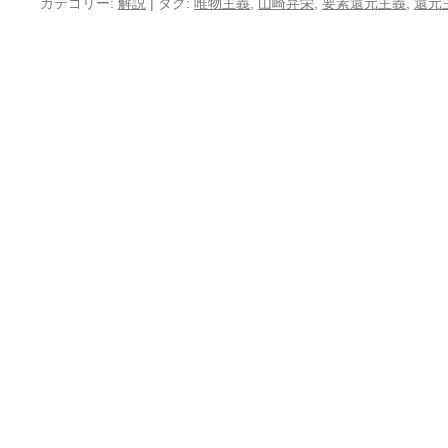
カテゴリー:
解説
|
タグ:
唯物主義
,
山崎弁栄
,
要素還元主義
,
還元