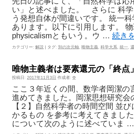
先日の記事にて、「自然科学は応
い」と述べました。 さらに 科学
う発想自体が間違いです。 統一
あります。以下に引用します。 物
physicalismともいう。ウ …
続き
カテゴリー:
解説
|
タグ:
別の次元軸
,
唯物主義
,
科学大系
,
統一
,
唯物主義者は要素還元の「終点
投稿日:
2017年11月3日
作成者:
Φ
ここ３年近くの間、数学者岡潔の
進めてきました。岡潔思想研究会
【２】自然科学者の時間空間 並び
かるもの を参考に考えてきました
について次のように述べていま 