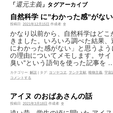
還元主義
「
」タグアーカイブ
自然科学 に”わかった感”がな
投稿日:
2021年12月15日
作成者:
Φ
かなり以前から、自然科学はどこ
きました。いろいろ調べた結果、
にわかった感がない」と思うよう
の理由についてメモします。サイ
臭い”という語句を使った記事を 
カテゴリー:
解説
|
タグ:
ヨソヤコヱ
,
ヲシテ文献
,
唯物主義
,
宇宙
コメントする
アイヌ のおばあさんの話
投稿日:
2021年3月18日
作成者:
Φ