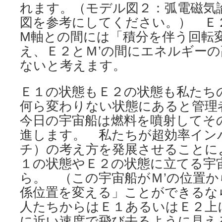
れます。（モデル図２：弧電磁気
図を参考にしてください。） Ｅ
M軸との間には「積分を伴う回転
え、Ｅ２とＭ’の間にエネルギー
ないと考えます。
Ｅ１の状態もＥ２の状態も私たち
何ら変わりない状態にあると管理
今日の宇宙船は燃料を噴射してそ
進します。 私たちが超効率イン
チ）の考え方を発展させることに
１の状態やＥ２の状態に立てる宇
ら。 （この宇宙船がＭ’の位置
係位置を変える」ことができるな
人たちからはＥ１あるいはＥ２上
に近い速度で飛び去るように見