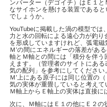
ンバーター（デゴイチ）はＥ１と
なサイホンを懸ける装置であると
でしょうか。
YouTubeに掲載した渦の模型で
力と水の回転による遠心力が釣り
を形成していますけれど、弧電磁
Ｍ’の間にエネルギーの落差があ
軸とＭ軸との間には「積分を伴う
えます。（管理者のサイトにある
気の配列」を参考にしてください
Ｍ’上にある原子には同じ位置の（
気の実体が重畳していると考えて
Ｍ軸上からＥ軸上の実体は直接に
次に、Ｍ軸にはＥ１の他にＥ２の