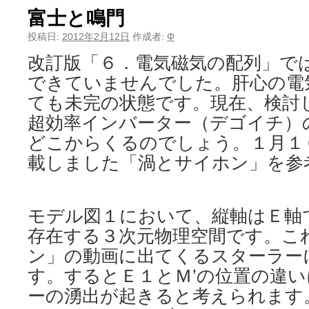
富士と鳴門
投稿日:
2012年2月12日
作成者:
Φ
改訂版「６．電気磁気の配列」で
できていませんでした。肝心の電
ても未完の状態です。現在、検討
超効率インバーター（デゴイチ）
どこからくるのでしょう。１月１６日
載しました「渦とサイホン」を参
モデル図１において、縦軸はＥ軸
存在する３次元物理空間です。こ
ン」の動画に出てくるスターラー
す。するとＥ１とＭ’の位置の違
ーの湧出が起きると考えられます