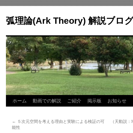
コ
ン
弧理論(Ark Theory) 解説ブロ
テ
ン
ツ
へ
ス
キ
ッ
プ
ホーム
動画での解説
ご紹介
掲示板
お知らせ
←
５次元空間を考える理由と実験による検証の可
（天動説：
能性