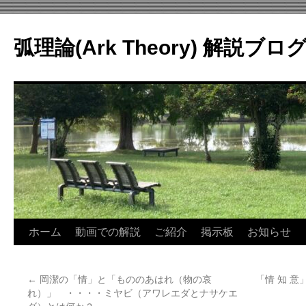
コ
ン
弧理論(Ark Theory) 解説ブロ
テ
ン
ツ
へ
ス
キ
ッ
プ
ホーム
動画での解説
ご紹介
掲示板
お知らせ
←
岡潔の「情」と「もののあはれ（物の哀
「情 知 
れ）」 ・・・・ミヤビ（アワレエダとナサケエ