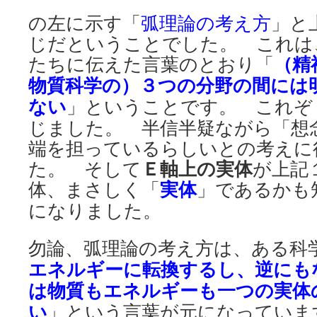
の左に示す「
弧理論の考え方
」と
じだということでした。 これは
たちに伝えた言葉のとおり「
（
精
物質科学の）３つの分野の間には
ない
」ということです。 これぞ
じました。 半信半疑ながら「想
端を担っているらしいとの考えに
た。 そして
Ｅ軸上の実体
が上記
体、まさしく「
実体
」であるかも
になりました。
勿論、弧理論の考え方は、ある科
エネルギーに転換するし、逆にも
は物質もエネルギーも一つの実体
い
」という言葉が元になっていま