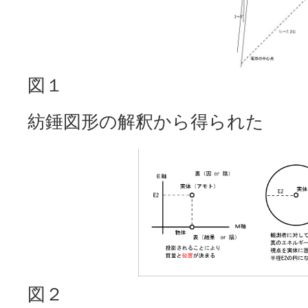
図１
紡錘図形の解釈から得られた
図２