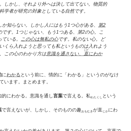
。しかし、それより外へは決して出てない。物質的
科学者が研究の対象としている自然です。
か知らない。しかし人にはもう1つ心がある、
第2
のです。1つじゃない、もう1つある、第2の心。こ
っている。
この心は無私の心
です。私のない心。ど
いくら入れようと思っても私というものは入れよう
じか
、この心のわかり方は
意識を通さない、
直
にわか
的
に
わかる
という前に、情的に「わかる」というのがなけ
ています。まとめます。
知的にわかる。意識を通し
言葉
で言える。私
という
わたくし
葉
で言えないが、しかし、そのものの趣
が直
にわ
おもむき
じか
か言えないかの差があります。第２の心について、言葉で