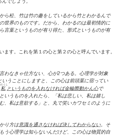
るんでしょう。
から松、竹は竹の趣をしているから竹とわかるんで
の世界のものです。だから、わかるのは最初情的に
ら言葉というものが有り得た、形式というものが有
います。これを第１の心と第２の心と呼んでいます。
言わなきゃ仕方ない、心が2つある。心理学が対象
ということにしますと、この心は前頭葉に宿ってい
わたくし
私
というものを入れなければ金輪際動かん心
で
というものを入れたら、「私は悲しい、私は嬉し
む、私は意欲する」と、丸で笑いカワセミのように
かり方は
意識を通さなければ決してわからない
。そ
もう心理学は知らないんだけど、この心は物質的自