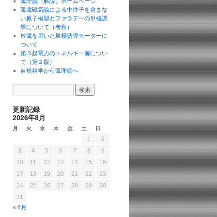
弧理論（解説）ホームページ
弧電磁気論による中性子を含まな
い原子模型とファラデーの単極誘
導について（考察）
放電を用いた単極誘導モーターに
ついて
第３起電力のエネルギー源につい
て（第２版）
自然科学から弧理論へ
更新記録
2026年8月
月
火
水
木
金
土
日
1
2
3
4
5
6
7
8
9
10
11
12
13
14
15
16
17
18
19
20
21
22
23
24
25
26
27
28
29
30
31
« 6月