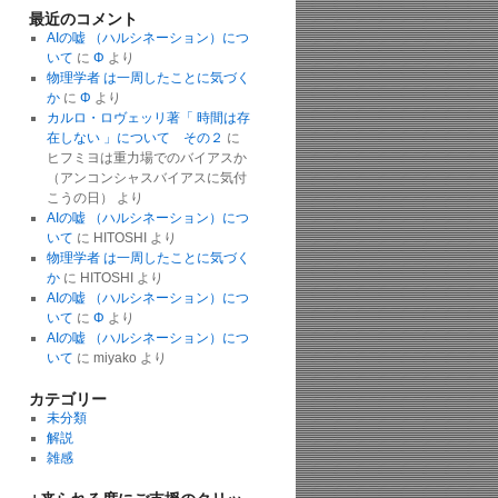
最近のコメント
AIの嘘 （ハルシネーション）につ
いて
に
Φ
より
物理学者 は一周したことに気づく
か
に
Φ
より
カルロ・ロヴェッリ著「 時間は存
在しない 」について その２
に
ヒフミヨは重力場でのバイアスか
（アンコンシャスバイアスに気付
こうの日）
より
AIの嘘 （ハルシネーション）につ
いて
に
HITOSHI
より
物理学者 は一周したことに気づく
か
に
HITOSHI
より
AIの嘘 （ハルシネーション）につ
いて
に
Φ
より
AIの嘘 （ハルシネーション）につ
いて
に
miyako
より
カテゴリー
未分類
解説
雑感