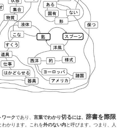
。
辞書を際限
切る
トワーク
であり、
言葉でわかり
には、
とわかります。これを
外のない内
と呼びます。つまり、人