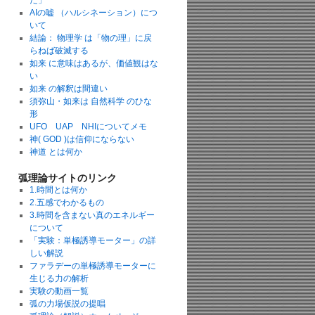
た」
AIの嘘 （ハルシネーション）につ
いて
結論： 物理学 は「物の理」に戻
らねば破滅する
如来 に意味はあるが、価値観はな
い
如来 の解釈は間違い
須弥山・如来は 自然科学 のひな
形
UFO UAP NHIについてメモ
神( GOD )は信仰にならない
神道 とは何か
弧理論サイトのリンク
1.時間とは何か
2.五感でわかるもの
3.時間を含まない真のエネルギー
について
「実験：単極誘導モーター」の詳
しい解説
ファラデーの単極誘導モーターに
生じる力の解析
実験の動画一覧
弧の力場仮説の提唱