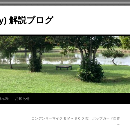
ry) 解説ブログ
掲示板
お知らせ
コンデンサーマイク ＢＭ－８００ 改 ポップガード自作
→