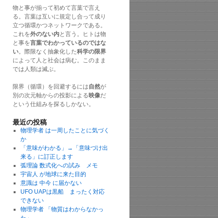
物と事が揃って初めて言葉で言え
る。言葉は互いに規定し合って成り
立つ循環かつネットワークである。
これを
外のない内
と言う。ヒトは物
と事を
言葉でわかっているのではな
い
。際限なく抽象化した
科学の限界
によって人と社会は病む。このまま
では人類は滅ぶ。
限界（循環）を回避するには
自然
が
別の次元軸からの投影による
映像
だ
という仕組みを探るしかない。
最近の投稿
物理学者 は一周したことに気づく
か
「意味がわかる」→「意味づけ出
来る」に訂正します
弧理論 数式化への試み メモ
宇宙人 が地球に来た目的
意識は 中今 に届かない
UFO UAPは黒船 まったく対応
できない
物理学者 「物質はわからなかっ