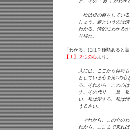
と、その「
趣
」がわか
松は松の趣をしている
しょう。趣というのは情
わかる。情的にわかるか
り得た。
「わかる」には２種類あると言
【１】２つの心
より。
人には、ここから何時も
としている心を第1の心
る。それから、この心は
す。その代り、一旦、私
い、私は愛する、私は憎
うるさい。
それから、この心のわ
れから、ここまで来れば