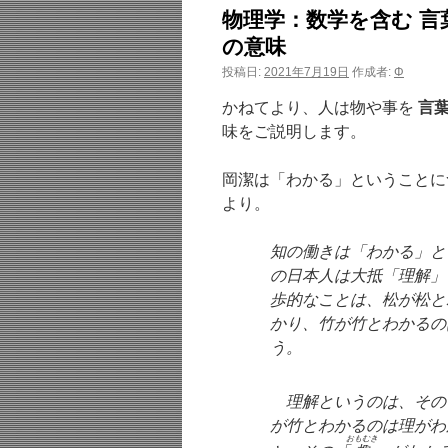
物理学：数学を含む 言
の意味
投稿日:
2021年7月19日
作成者:
Φ
かねてより、人は物や事を
言
味をご説明します。
岡潔は「わかる」ということに
より。
知の働きは「わかる」と
の日本人は大抵「理解」
歩的なことは、松が松と
かり、竹が竹とわかるの
う。
理解というのは、その
が竹とわかるのは理がわ
おもむき