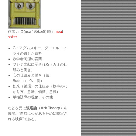
作者 : ↑ Φ(nsw495kpr8) 瞬く
meat
softer
G・アダムスキー、ダニエル・フ
ライの遺した資料
数学者岡潔の言葉
ヲシテ文献に示される（カミの仕
組みと働き）
心の仕組みと働き（気、
Buddha、仏、覚）
如来（循環）の仕組み（物事のわ
かり方、意味、価値、意識）
単極誘導の現象、その他
などを元に
弧理論（Ark Theory）
を
展開。”自然は心があるために映写さ
れる映像”である。