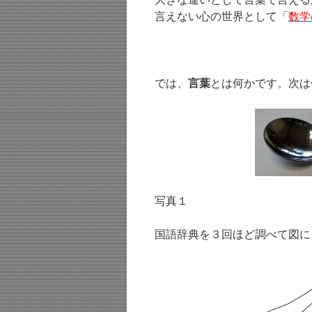
言えない心の世界として「
数学
では、
言葉
とは何かです。次は
写真１
国語辞典を３回ほど調べて図に