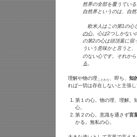
然界の全部を覆うている
自然界というのは、自然
欧米人はこの第1の心し
の心
。心は2つしかない
の第2の心は頭頂葉に宿
ういう意味かと言うと、
のない心です。それから
る
。
理解や物の理
、即ち、
知
ことわり
れば一切は存在しないと主張し
第１の心。物の理、理解。
心。
第２の心。意識を通さず
言
かる。無私の心。
大きな違いとして言葉で言える