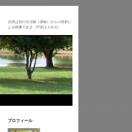
自然は別の次元軸（基軸）からの投影に
よる映像である（宇宙は４次元）
プロフィール