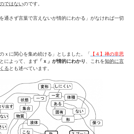
のではない
のです。
を通さず言葉で言えないが情的にわかる」がなければ一切
のｘに関心を集め続ける」としました。「
【４】禅の非思
とによって、まず
「ｘ」が情的にわかり
、これを
知的に言
くる
とも述べています。