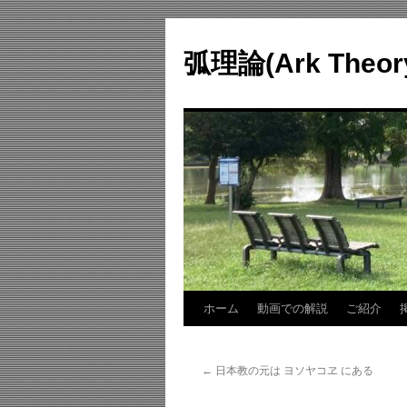
コ
ン
弧理論(Ark Theo
テ
ン
ツ
へ
ス
キ
ッ
プ
ホーム
動画での解説
ご紹介
←
日本教の元は ヨソヤコヱ にある