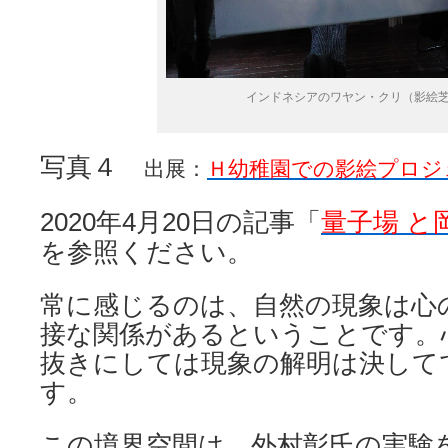
インドネシアのワヤン・クリ（影絵
写真４
出展：
Ｈ幼稚園での影絵プロジ
2020年4月20日の記事「
量子場 と
を参照ください。
常に感じるのは、自然の現象は心
接な関係があるということです。
抜きにしては現象の解明は決して
す。
この境界空間は、外村彰氏の実験