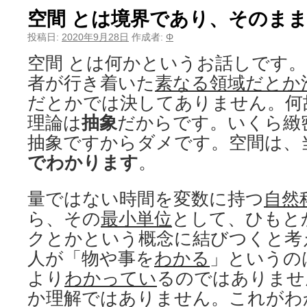
空間 とは境界であり、そのま
投稿日:
2020年9月28日
作成者:
Φ
空間 とは何かというお話しです
者が行き着いた
素なる領域だとか
だとかでは決してありません。何
理論は
抽象
だからです。いくら緻
抽象ですからダメです。空間は、
でわかります
。
量ではない時間を変数に持つ
自然
ら、その
最小単位
として、ひもと
クとかという概念に結びつくと考
人が「物や事を
わかる
」というの
より
わかってい
るのではありませ
か理解ではありません。これがわ