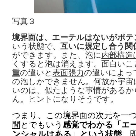
写真３
境界面は、エーテルはないがポテ
いう状態で、
互いに規定し合う関
ができます。また、泡に
内部構造
くすると泡は消えます。面白いこ
重
の違いと
表面張力
の違いによっ
の泡しかできません。何故か宇宙
いのは、似たような事情があるか
ん。ヒントになりそうです。
つまり、この境界面の次元を一
間
とでもいう
感覚でわかる「エ
ンシャルはある」という状態
、