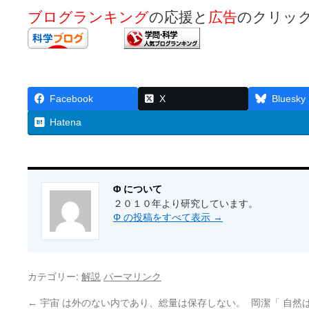
ブログランキング
の応援と
広告
のクリッ
Facebook
X
Bluesky
Hatena
Φ について
２０１０年より研究しています。
Φ の投稿をすべて表示
→
カテゴリー:
解説
パーマリンク
←
宇宙 は外のない内であり、総量は保存しない。
岡潔「 自然