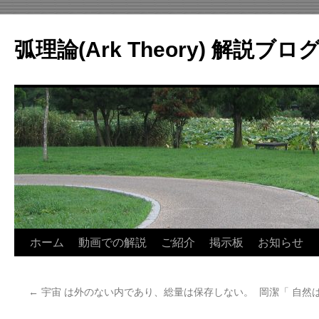
コ
ン
弧理論(Ark Theory) 解説ブロ
テ
ン
ツ
へ
ス
キ
ッ
プ
ホーム
動画での解説
ご紹介
掲示板
お知らせ
←
宇宙 は外のない内であり、総量は保存しない。
岡潔「 自然