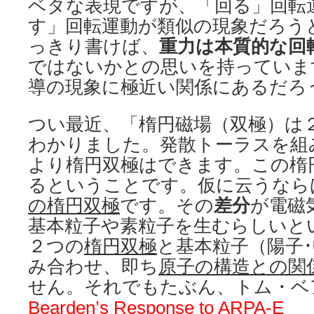
ベタな表現ですが、「回る」回転
す」回転運動が類似の現象だろう
っきり書けば、
重力は本質的な回
ではないかとの思いを持っていま
導の現象に極近い関係にあるだろ
つい最近、「楕円磁場（双極）は
わかりました。発散トーラスを組
より楕円双極はできます。この楕
るということです。仮に云うなら
の楕円双極
です。その
差分
が電磁
基本粒子や素粒子を生むらしいと
２つの
楕円双極
と基本粒子（陽子･
み合わせ、即ち
原子の構造との関
せん。それでもたぶん、トム・ベ
Bearden’s Response to ARPA-E