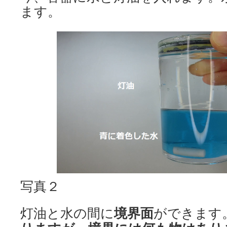
ます。
写真２
灯油と水の間に
境界面
ができます