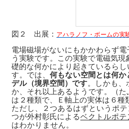
図２ 出展：
アハラノフ・ボームの実
電場磁場がないにもかかわらず電
う実験です。この実験で電磁気現
礎的な何かにより起きているらし
す。では、
何もない空間とは何か
デル（境界空間）です
。しかも、
か、それ以上あるようです。（た
は２種類で、Ｅ軸上の実体は６種
ただし、２つあるはずというポテ
つが外村彰氏による
ベクトルポテ
はわかりません。