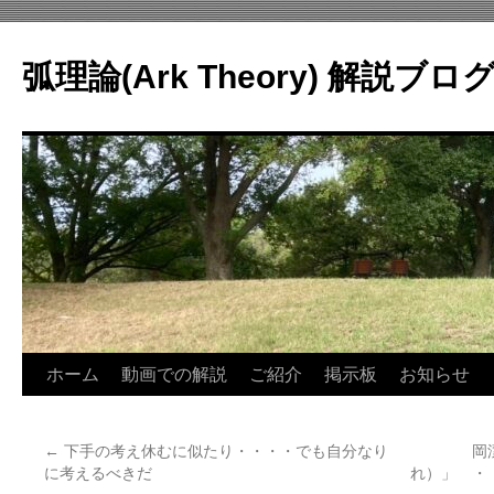
コ
ン
弧理論(Ark Theory) 解説ブロ
テ
ン
ツ
へ
ス
キ
ッ
プ
ホーム
動画での解説
ご紹介
掲示板
お知らせ
←
下手の考え休むに似たり・・・・でも自分なり
岡
に考えるべきだ
れ）」 ・