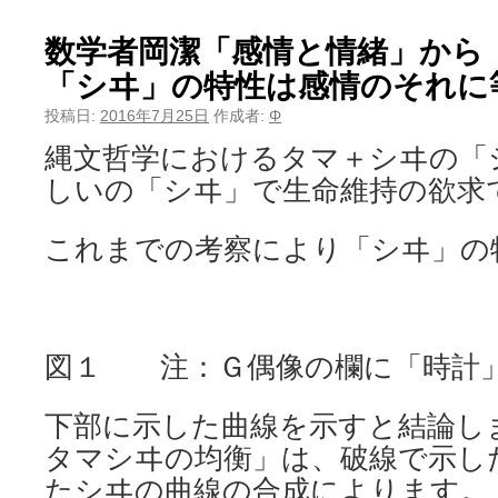
数学者岡潔「感情と情緒」か
「シヰ」の特性は感情のそれに
投稿日:
2016年7月25日
作成者:
Φ
縄文哲学におけるタマ＋シヰの「
しいの「シヰ」で生命維持の欲求
これまでの考察により「シヰ」の
図１ 注：Ｇ偶像の欄に「時計
下部に示した曲線を示すと結論し
タマシヰの均衡」は、破線で示し
たシヰの曲線
の合成によります。