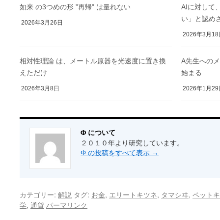
如来 の3つめの形 ”再帰” は量れない
AIに対して
い」と認め
2026年3月26日
2026年3月1
相対性理論 は、メートル原器を光速度に置き換
A先生へのメ
えただけ
始まる
2026年3月8日
2026年1月2
Φ について
２０１０年より研究しています。
Φ の投稿をすべて表示
→
カテゴリー:
タグ:
,
,
,
解説
お金
エリートキツネ
タマシヰ
ペットキ
,
学
通貨
パーマリンク