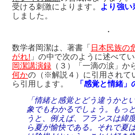
受ける刺激によります。
より強い
しました。
・
数学者岡潔は、著書「
日本民族の
がれ!
」の中で次のように述べて
岡潔講演録
（３）「一滴の涙」か
何か
の（※解説４）に引用されて
ら引用します。
「感覚と情緒」
「情緒と感覚とどう違うかと
象でもわかるでしょう。もっ
うと、例えば、フランスは緯
ら夏が愉快である。それで夏