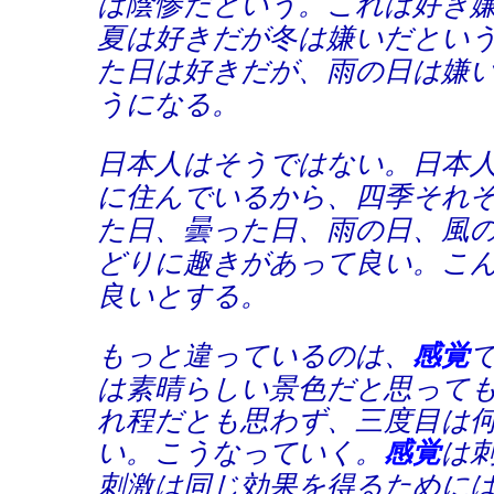
は陰惨だという。これは好き
夏は好きだが冬は嫌いだとい
た日は好きだが、雨の日は嫌
うになる。
日本人はそうではない。日本
に住んでいるから、四季それ
た日、曇った日、雨の日、風
どりに趣きがあって良い。こ
良いとする。
もっと違っているのは、
感覚
は素晴らしい景色だと思って
れ程だとも思わず、三度目は
い。こうなっていく。
感覚
は
刺激は同じ効果を得るために