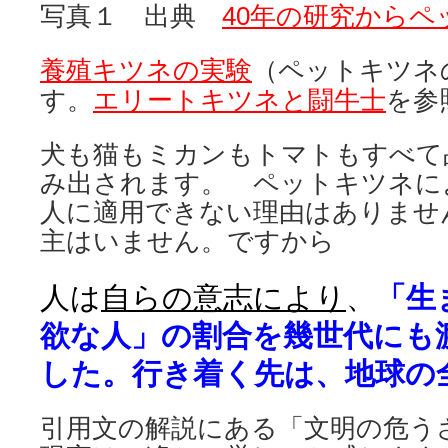
写真１ 出典
40年の研究から
養殖キツネの実験
（ペットキツネ
す。
エリートキツネと闘牛士
を参
犬も猫もミカンもトマトもすべて
み出されます。 ペットキツネに
人に適用できない理由はありませ
主はいません。ですから
人は
自らの意志により
、
「生
欲な人
」
の割合を幾世代にも
した。行き着く先は、地球の
引用文の解説にある「文明の危う